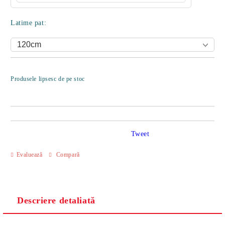
Latime pat:
Îmi doresc
Produsele lipsesc de pe stoc
Tweet
Evaluează
Compară
Descriere detaliată