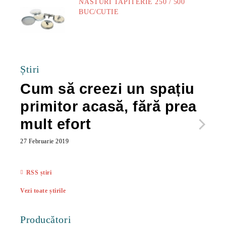
NASTURI TAPITERIE 250 / 500
BUC/CUTIE
40.00Lei
Știri
Cum să creezi un spațiu
Ca
primitor acasă, fără prea
po
mult efort
ma
ac
27 Februarie 2019
27 Feb
RSS știri
Vezi toate știrile
Producători