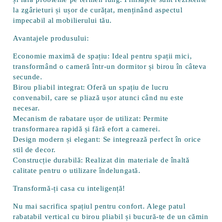
la zgârieturi și ușor de curățat, menținând aspectul
impecabil al mobilierului tău.
Avantajele produsului:
Economie maximă de spațiu:
Ideal pentru spații mici,
transformând o cameră într-un dormitor și birou în câteva
secunde.
Birou pliabil integrat:
Oferă un spațiu de lucru
convenabil, care se pliază ușor atunci când nu este
necesar.
Mecanism de rabatare ușor de utilizat:
Permite
transformarea rapidă și fără efort a camerei.
Design modern și elegant:
Se integrează perfect în orice
stil de decor.
Construcție durabilă:
Realizat din materiale de înaltă
calitate pentru o utilizare îndelungată.
Transformă-ți casa cu inteligență!
Nu mai sacrifica spațiul pentru confort. Alege patul
rabatabil vertical cu birou pliabil și bucură-te de un cămin