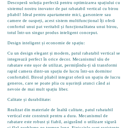
Descoperă soluția perfectă pentru optimizarea spațiului cu
sistemul nostru inovator de
pat rabatabil vertical cu birou
pliabil
! Ideal pentru apartamente mici, garsoniere sau
camere de oaspeți, acest sistem multifuncțional îți oferă
confortul unui pat veritabil și funcționalitatea unui birou,
totul într-un singur produs inteligent conceput.
Design inteligent și economie de spațiu:
Cu un design elegant și modern, patul rabatabil vertical se
integrează perfect în orice decor. Mecanismul său de
rabatare este ușor de utilizat, permițându-ți să transformi
rapid camera dintr-un spațiu de lucru într-un dormitor
confortabil. Biroul pliabil integrat oferă un spațiu de lucru
generos, care se poate plia cu ușurință atunci când ai
nevoie de mai mult spațiu liber.
Calitate și durabilitate:
Realizat din materiale de înaltă calitate, patul rabatabil
vertical este construit pentru a dura. Mecanismul de
rabatare este robust și fiabil, asigurând o utilizare sigură
și fără probleme pe termen lung. Finisajele sunt rezistente