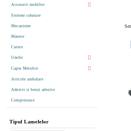
Accesorii mobilier
Picioruse Mobila
Sisteme rabatare
Rotile Mobila
Se
Mecanisme
Glisiere
Manere
Balamale
Cuiere
Console
Unelte
Pistoane
Unelte Pneumatice
Capse Metalice
Alte Accesorii
Unelte de mana
Capse Tapiterie Seria 80 (Tip 380)
Articole ambalare
Pistoale de vopsit
Capse Tamplarie Seria 100 (Tip 14)
Adezivi si benzi adezive
Presa pentru nasturi
Capse Tip 92
Compresoare
Cuple rapide
Tipul Lamelelor