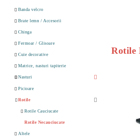
Somiere Metalice Premium 13 lamele
Banda velcro
Somiere Metalice LUX
Brate lemn / Accesorii
Somiere Metalice Royal
Chinga
Somiere Demontabile
Fermoar / Glisoare
Rotile
Accesorii
Cuie decorative
Matrice, nasturi tapiterie
Nasturi
Nasturi sticla
Picioare
Nasturi plastic
Rotile
Rotile Cauciucate
Rotile Necauciucate
Altele