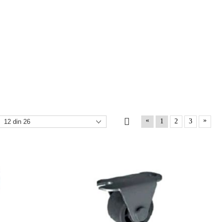
«
»
1
2
3