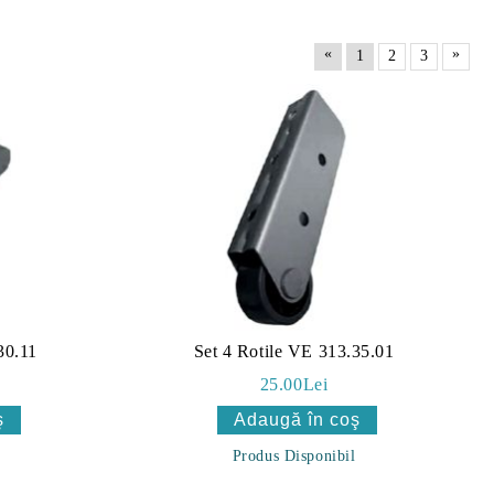
«
»
1
2
3
30.11
Set 4 Rotile VE 313.35.01
25.00Lei
Produs Disponibil