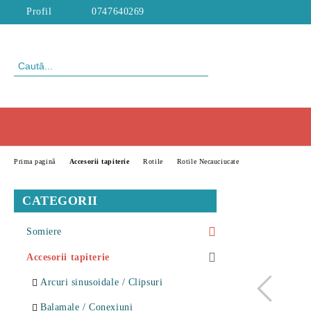
Profil
0747640269
Prima pagină
Accesorii tapiterie
Rotile
Rotile Necauciucate
CATEGORII
Somiere
Somiere Metalice Eco
Accesorii tapiterie
Somiere Metalice Standard
Arcuri sinusoidale / Clipsuri
Somiere Metalice Premium
Balamale / Conexiuni