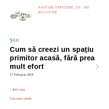
NASTURI TAPITERIE 250 / 500
BUC/CUTIE
40.00Lei
Știri
Cum să creezi un spațiu
Ca
primitor acasă, fără prea
po
mult efort
ma
ac
27 Februarie 2019
27 Feb
RSS știri
Vezi toate știrile