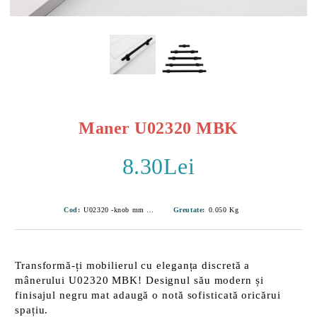
Maner U02320 MBK
8.30Lei
Cod:
U02320 -knob mm MBK-3
Greutate:
0.050
Kg
Transformă-ți mobilierul cu eleganța discretă a
mânerului U02320 MBK!
Designul său modern
și
finisajul negru mat adaugă o notă sofisticată oricărui
spațiu.