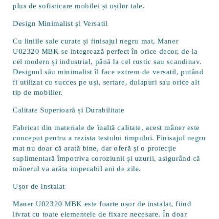
plus de sofisticare mobilei și ușilor tale.
Design Minimalist și Versatil
Cu liniile sale curate și finisajul negru mat, Maner
U02320 MBK se integrează perfect în orice decor, de la
cel modern și industrial, până la cel rustic sau scandinav.
Designul său minimalist îl face extrem de versatil, putând
fi utilizat cu succes pe uși, sertare, dulapuri sau orice alt
tip de mobilier.
Calitate Superioară și Durabilitate
Fabricat din materiale de înaltă calitate, acest mâner este
conceput pentru a rezista testului timpului. Finisajul negru
mat nu doar că arată bine, dar oferă și o protecție
suplimentară împotriva coroziunii și uzurii, asigurând că
mânerul va arăta impecabil ani de zile.
Ușor de Instalat
Maner U02320 MBK este foarte ușor de instalat, fiind
livrat cu toate elementele de fixare necesare. În doar