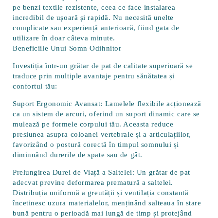
pe benzi textile rezistente, ceea ce face instalarea
incredibil de ușoară și rapidă. Nu necesită unelte
complicate sau experiență anterioară, fiind gata de
utilizare în doar câteva minute.
Beneficiile Unui Somn Odihnitor
Investiția într-un grătar de pat de calitate superioară se
traduce prin multiple avantaje pentru sănătatea și
confortul tău:
Suport Ergonomic Avansat:
Lamelele flexibile acționează
ca un sistem de arcuri, oferind un suport dinamic care se
mulează pe formele corpului tău. Aceasta reduce
presiunea asupra coloanei vertebrale și a articulațiilor,
favorizând o postură corectă în timpul somnului și
diminuând durerile de spate sau de gât.
Prelungirea Durei de Viață a Saltelei:
Un grătar de pat
adecvat previne deformarea prematură a saltelei.
Distribuția uniformă a greutății și ventilația constantă
încetinesc uzura materialelor, menținând salteaua în stare
bună pentru o perioadă mai lungă de timp și protejând