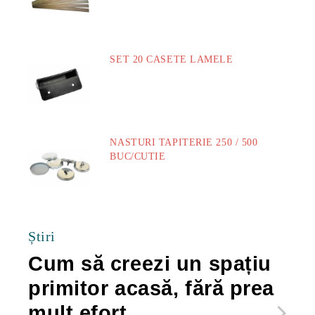
SET 20 CASETE LAMELE
14.00Lei
NASTURI TAPITERIE 250 / 500
BUC/CUTIE
40.00Lei
Știri
Cum să creezi un spațiu
Ca
primitor acasă, fără prea
po
mult efort
ma