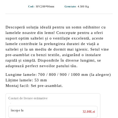
Cod:
SFC200*90mm
Greutate:
4.500
Kg
Descoperă soluția ideală pentru un somn odihnitor cu
lamelele noastre din lemn! Concepute pentru a oferi
suport optim
saltelei și o
ventilație excelentă
, aceste
lamele contribuie la prelungirea duratei de viață a
saltelei și la un mediu de dormit mai igienic. Setul vine
pre-asamblat cu benzi textile
, asigurând o instalare
rapidă și simplă. Disponibile în diverse lungimi, se
adaptează perfect nevoilor patului tău.
Lungime lamele:
700 / 800 / 900 / 1000 mm (la alegere)
Lățime lamele:
53 mm
Montaj facil:
Set pre-asamblat.
Costuri de livrare estimative
începe la
32.00Lei