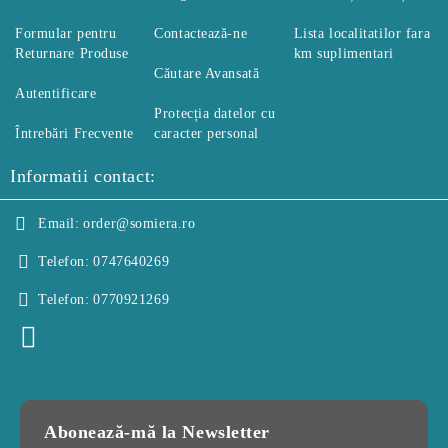
Formular pentru
Contactează-ne
Lista localitatilor fara
Returnare Produse
km suplimentari
Căutare Avansată
Autentificare
Protecția datelor cu
Întrebări Frecvente
caracter personal
Informatii contact:
Email:
order@somiera.ro
Telefon:
0747640269
Telefon:
0770921269
Abonează-mă la Newsletter