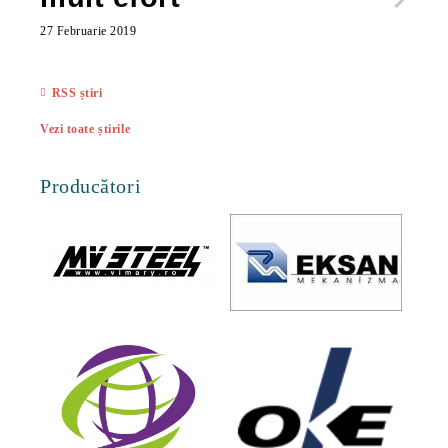
ac
27 Februarie 2019
27 Feb
RSS știri
Vezi toate știrile
Producători