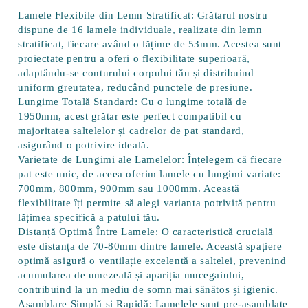
Lamele Flexibile din Lemn Stratificat:
Grătarul nostru
dispune de
16 lamele individuale
, realizate din lemn
stratificat, fiecare având o lățime de
53mm
. Acestea sunt
proiectate pentru a oferi o flexibilitate superioară,
adaptându-se conturului corpului tău și distribuind
uniform greutatea, reducând punctele de presiune.
Lungime Totală Standard:
Cu o lungime totală de
1950mm
, acest grătar este perfect compatibil cu
majoritatea saltelelor și cadrelor de pat standard,
asigurând o potrivire ideală.
Varietate de Lungimi ale Lamelelor:
Înțelegem că fiecare
pat este unic, de aceea oferim lamele cu lungimi variate:
700mm, 800mm, 900mm sau 1000mm
. Această
flexibilitate îți permite să alegi varianta potrivită pentru
lățimea specifică a patului tău.
Distanță Optimă Între Lamele:
O caracteristică crucială
este distanța de
70-80mm
dintre lamele. Această spațiere
optimă asigură o
ventilație excelentă a saltelei
, prevenind
acumularea de umezeală și apariția mucegaiului,
contribuind la un mediu de somn mai sănătos și igienic.
Asamblare Simplă și Rapidă:
Lamelele sunt pre-asamblate