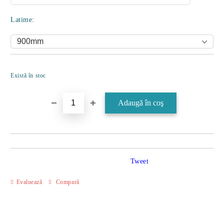
Latime:
Îmi doresc
Există în stoc
Tweet
Evaluează
Compară