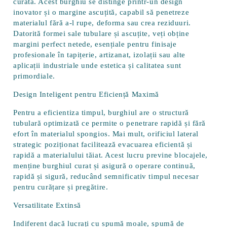
curată. Acest burghiu se distinge printr-un
design
inovator și o margine ascuțită
, capabil să penetreze
materialul fără a-l rupe, deforma sau crea reziduuri.
Datorită formei sale tubulare și ascuțite, veți obține
margini perfect netede, esențiale pentru finisaje
profesionale în tapițerie, artizanat, izolații sau alte
aplicații industriale unde estetica și calitatea sunt
primordiale.
Design Inteligent pentru Eficiență Maximă
Pentru a eficientiza timpul, burghiul are o
structură
tubulară optimizată
ce permite o penetrare rapidă și fără
efort în materialul spongios. Mai mult, orificiul lateral
strategic poziționat facilitează
evacuarea eficientă și
rapidă a materialului tăiat
. Acest lucru previne blocajele,
menține burghiul curat și asigură o operare continuă,
rapidă și sigură, reducând semnificativ timpul necesar
pentru curățare și pregătire.
Versatilitate Extinsă
Indiferent dacă lucrați cu spumă moale, spumă de