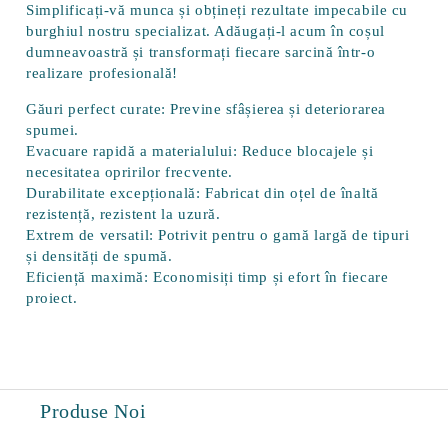
Simplificați-vă munca și obțineți rezultate impecabile cu
burghiul nostru specializat. Adăugați-l acum în coșul
dumneavoastră și transformați fiecare sarcină într-o
realizare profesională!
Găuri perfect curate:
Previne sfâșierea și deteriorarea
spumei.
Evacuare rapidă a materialului:
Reduce blocajele și
necesitatea opririlor frecvente.
Durabilitate excepțională:
Fabricat din oțel de înaltă
rezistență, rezistent la uzură.
Extrem de versatil:
Potrivit pentru o gamă largă de tipuri
și densități de spumă.
Eficiență maximă:
Economisiți timp și efort în fiecare
proiect.
Produse Noi