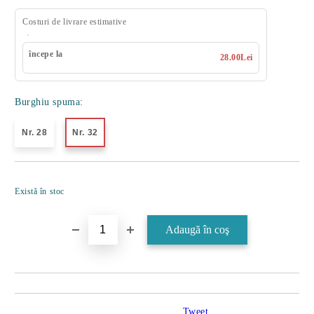
Costuri de livrare estimative
începe la
28.00Lei
Burghiu spuma:
Nr. 28
Nr. 32
Îmi doresc
Există în stoc
Tweet