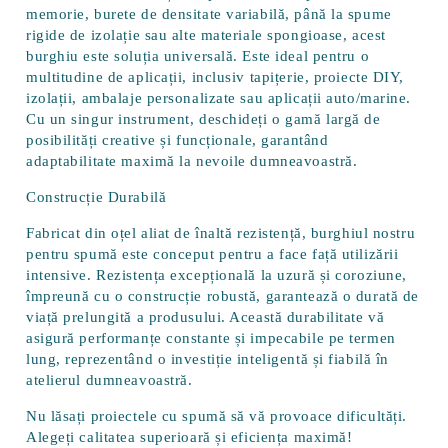
memorie, burete de densitate variabilă, până la spume
rigide de izolație sau alte materiale spongioase, acest
burghiu este soluția universală. Este ideal pentru o
multitudine de aplicații, inclusiv
tapițerie, proiecte DIY,
izolații, ambalaje personalizate sau aplicații auto/marine
.
Cu un singur instrument, deschideți o gamă largă de
posibilități creative și funcționale, garantând
adaptabilitate maximă la nevoile dumneavoastră.
Construcție Durabilă
Fabricat din
oțel aliat de înaltă rezistență
, burghiul nostru
pentru spumă este conceput pentru a face față utilizării
intensive. Rezistența excepțională la uzură și coroziune,
împreună cu o construcție robustă, garantează o durată de
viață prelungită a produsului. Această durabilitate vă
asigură performanțe constante și impecabile pe termen
lung, reprezentând o investiție inteligentă și fiabilă în
atelierul dumneavoastră.
Nu lăsați proiectele cu spumă să vă provoace dificultăți.
Alegeți calitatea superioară și eficiența maximă!