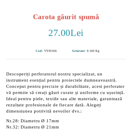
Carota găurit spumă
27.00Lei
Cod:
VY03166
Greutate:
0.160
Kg
Descoperiți perforatorul nostru specializat, un
instrument esențial pentru proiectele dumneavoastră.
Conceput pentru
precizie și durabilitate
, acest perforator
vă permite să creați găuri curate și uniforme cu ușurință.
Ideal pentru piele, textile sau alte materiale, garantează
rezultate profesionale de fiecare dată. Alegeți
dimensiunea potrivită nevoilor dvs.:
Nr.28: Diametru
Ø 17mm
Nr.32: Diametru
Ø 21mm