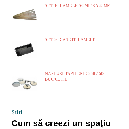
SET 10 LAMELE SOMIERA 53MM
73.00Lei
SET 20 CASETE LAMELE
14.00Lei
NASTURI TAPITERIE 250 / 500
BUC/CUTIE
40.00Lei
Știri
Cum să creezi un spațiu
Ca