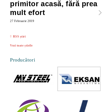
primitor acasă, fără prea
po
mult efort
ma
ac
27 Februarie 2019
27 Feb
RSS știri
Vezi toate știrile
Producători