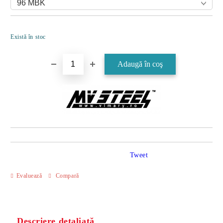
Îmi doresc
Există în stoc
Tweet
Evaluează
Compară
Descriere detaliată