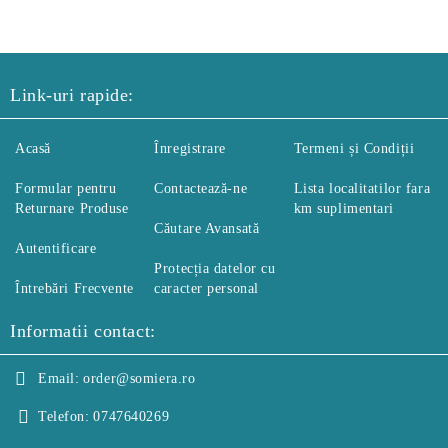
Link-uri rapide:
Acasă
Înregistrare
Termeni și Condiții
Formular pentru
Contactează-ne
Lista localitatilor fara
Returnare Produse
km suplimentari
Căutare Avansată
Autentificare
Protecția datelor cu
Întrebări Frecvente
caracter personal
Informatii contact:
Email:
order@somiera.ro
Telefon:
0747640269