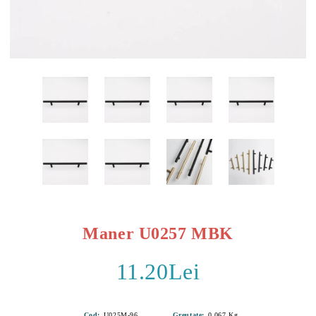
Maner U0257 MBK
11.20Lei
Cod:
U025M-96
Greutate:
0.067
Kg