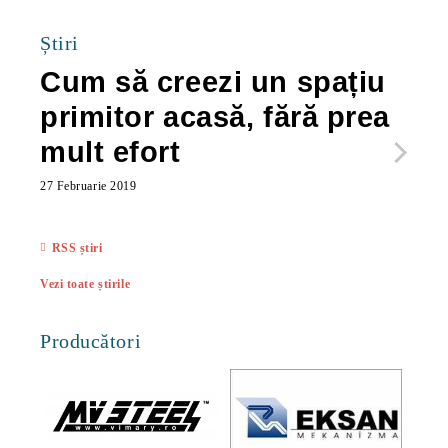
Știri
Cum să creezi un spațiu
Ca
primitor acasă, fără prea
po
mult efort
ma
ac
27 Februarie 2019
27 Feb
RSS știri
Vezi toate știrile
Producători