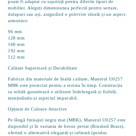
poate fi adaptat cu ușurință pentru diferite tipuri de
mobilier. Alegeți dimensiunea perfectă pentru sertare,
dulapuri sau uși, asigurând o potrivire ideală și un aspect
armonios:
96 mm
128 mm
160 mm
192 mm
512 mm
Calitate Superioară și Durabilitate
Fabricat din materiale de înaltă calitate, Manerul U0257
MBK este proiectat pentru a rezista în timp. Construcția
sa solidă garantează o utilizare îndelungată și fiabilă,
menținându-și aspectul impecabil.
Opțiuni de Culoare Atractive
Pe lângă finisajul negru mat (MBK), Manerul U0257 este
disponibil și în varianta de
bronz periat
(Brushed Brass),
oferind o alternativă elegantă și rafinată (produs