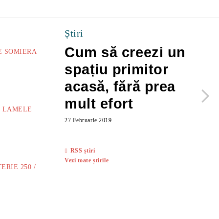
Știri
Cum să creezi un
C
E SOMIERA
spațiu primitor
c
Lei
acasă, fără prea
mult efort
s
E LAMELE
27 Februarie 2019
Lei
27
RSS știri
Vezi toate știrile
ERIE 250 /
Lei