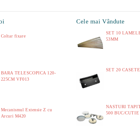
oi
Cele mai Vândute
SET 10 LAMEL
Coltar fixare
53MM
18.60Lei
73.00
SET 20 CASET
BARA TELESCOPICA 120-
14.00
225CM VF013
29.00Lei
NASTURI TAPIT
Mecanismul Extensie Z cu
500 BUC/CUTIE
Arcuri M420
40.00
51.00Lei