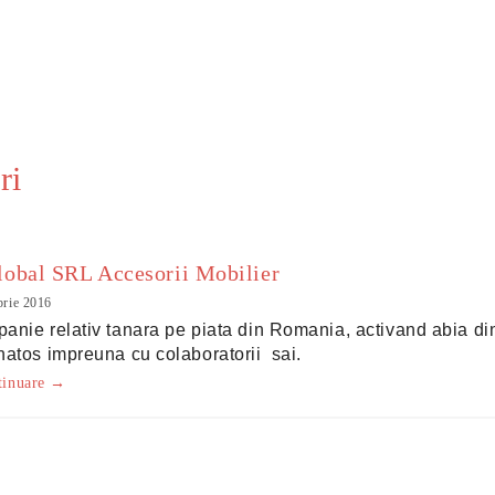
ri
obal SRL Accesorii Mobilier
brie 2016
panie
relativ
tanara
pe piata din Romania, activand abia din
natos impreuna cu colaboratorii sai.
ntinuare →