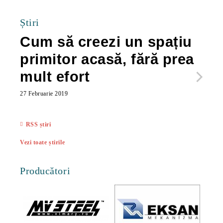
Știri
Cum să creezi un spațiu
Ca
primitor acasă, fără prea
po
mult efort
ma
ac
27 Februarie 2019
27 Feb
RSS știri
Vezi toate știrile
Producători