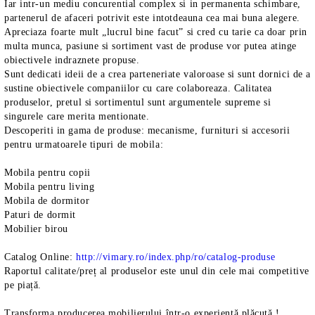
Iar intr-un mediu concurential complex si in permanenta schimbare,
partenerul de afaceri potrivit este intotdeauna cea mai buna alegere.
Apreciaza foarte mult „lucrul bine facut” si cred cu tarie ca doar prin
multa munca, pasiune si sortiment vast de produse vor putea atinge
obiectivele indraznete propuse.
Sunt dedicati ideii de a crea parteneriate valoroase si sunt dornici de a
sustine obiectivele companiilor cu care colaboreaza. Calitatea
produselor, pretul si sortimentul sunt argumentele supreme si
singurele care merita mentionate.
Descoperiti in gama de produse: mecanisme, furnituri si accesorii
pentru urmatoarele tipuri de mobila:
Mobila pentru copii
Mobila pentru living
Mobila de dormitor
Paturi de dormit
Mobilier birou
Catalog Online:
http://vimary.ro/
index.php/ro/catalog-produse
Raportul calitate/preț al produselor este unul din cele mai competitive
pe piață.
Transforma producerea mobilierului într-o experiență plăcută !