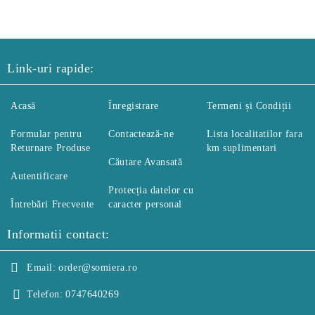
Link-uri rapide:
Acasă
Înregistrare
Termeni și Condiții
Formular pentru
Contactează-ne
Lista localitatilor fara
Returnare Produse
km suplimentari
Căutare Avansată
Autentificare
Protecția datelor cu
Întrebări Frecvente
caracter personal
Informatii contact:
Email:
order@somiera.ro
Telefon:
0747640269