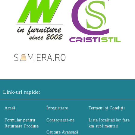
Link-uri rapide:
Acasă
Înregistrare
Termeni și Condiții
Formular pentru
Contactează-ne
Lista localitatilor fara
Returnare Produse
km suplimentari
Căutare Avansată