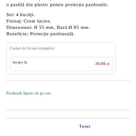
o pastilă din plastic pentru
protecția pardoselii
.
Set:
4 bucăți.
Finisaj:
Crom lucios.
Dimensiuni:
H 55 mm, Bază Ø 85 mm.
Beneficiu:
Protecție pardoseală.
Costuri de livrare estimative
începe la
28.00Lei
Îmi doresc
Produsele lipsesc de pe stoc
Tweet