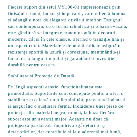
Fiecare suport din setul VY100-01 impresionează prin
finisajul cromat, lucios și impecabil
, care reflectă lumina
și adaugă o notă de eleganță oricărui interior. Designul
său contemporan, cu o formă cilindrică și o bază evazată,
este gândit să se integreze armonios atât în decoruri
moderne, cât și în cele clasice, oferind o tranziție lină și
un aspect curat. Materialele de înaltă calitate asigură o
rezistență sporită la uzură și coroziune, menținându-și
luciul de-a lungul timpului și garantând o investiție
durabilă pentru casa ta.
Stabilitate și Protecție de Durată
Pe lângă aspectul estetic, funcționalitatea este
primordială. Suporturile sunt concepute pentru a oferi o
stabilitate excelentă
mobilierului tău, prevenind balansul
și asigurând o susținere fermă. Includerea unei piese de
protecție din material negru, robust, la baza fiecărui
suport este un avantaj major. Aceasta nu doar că
protejează pardoseala
împotriva zgârieturilor și
deteriorărilor, dar contribuie și la o aderență mai bună,