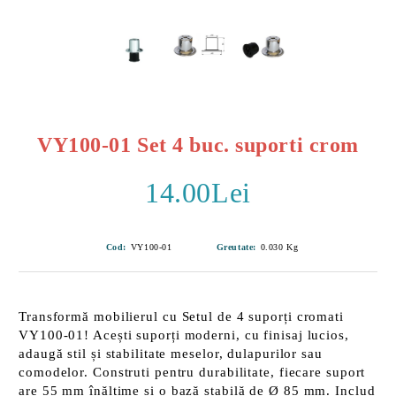
VY100-01 Set 4 buc. suporti crom
14.00Lei
Cod:
VY100-01
Greutate:
0.030
Kg
Transformă mobilierul cu
Setul de 4 suporți cromati
VY100-01
! Acești suporți moderni, cu finisaj lucios,
adaugă stil și stabilitate meselor, dulapurilor sau
comodelor. Construti pentru durabilitate, fiecare suport
are
55 mm înălțime
și o
bază stabilă de Ø 85 mm
. Includ