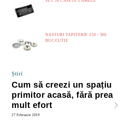
SET 20 CASETE LAMELE
14.00Lei
NASTURI TAPITERIE 250 / 500
BUC/CUTIE
40.00Lei
Știri
Cum să creezi un spațiu
Ca
primitor acasă, fără prea
po
mult efort
ma
ac
27 Februarie 2019
27 Feb