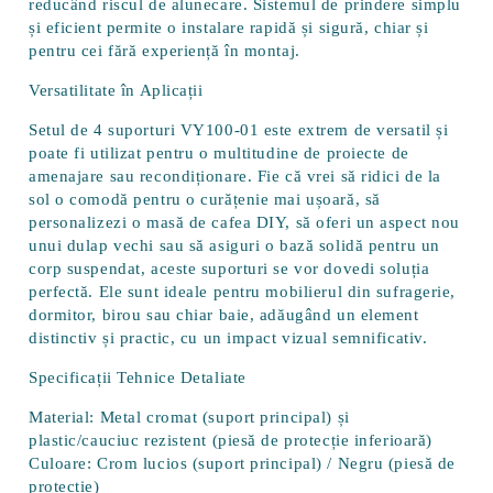
reducând riscul de alunecare. Sistemul de prindere simplu
și eficient permite o instalare rapidă și sigură, chiar și
pentru cei fără experiență în montaj.
Versatilitate în Aplicații
Setul de 4 suporturi VY100-01 este extrem de versatil și
poate fi utilizat pentru o multitudine de proiecte de
amenajare sau recondiționare. Fie că vrei să ridici de la
sol o comodă pentru o curățenie mai ușoară, să
personalizezi o masă de cafea DIY, să oferi un aspect nou
unui dulap vechi sau să asiguri o bază solidă pentru un
corp suspendat, aceste suporturi se vor dovedi soluția
perfectă. Ele sunt ideale pentru mobilierul din sufragerie,
dormitor, birou sau chiar baie, adăugând un element
distinctiv și practic, cu un impact vizual semnificativ.
Specificații Tehnice Detaliate
Material:
Metal cromat (suport principal) și
plastic/cauciuc rezistent (piesă de protecție inferioară)
Culoare:
Crom lucios (suport principal) / Negru (piesă de
protecție)