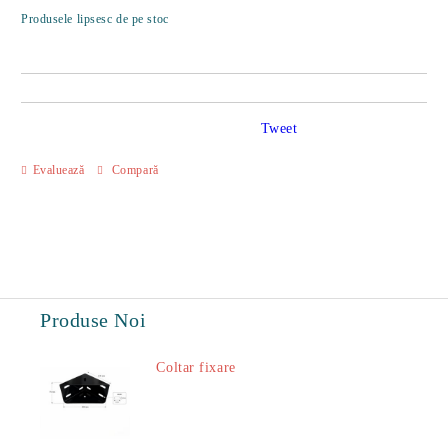
Îmi doresc
Produsele lipsesc de pe stoc
Tweet
Evaluează
Compară
Produse Noi
Coltar fixare
18.60Lei