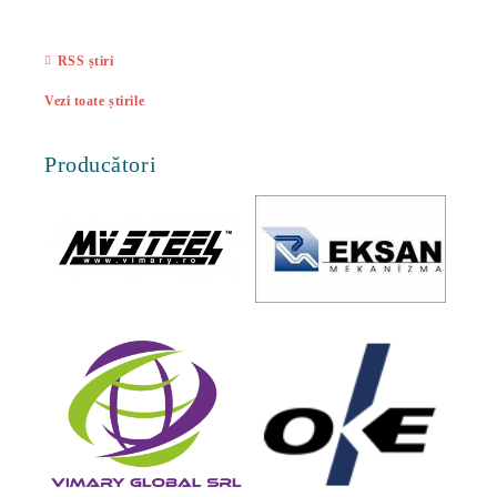
27 Feb
RSS știri
Vezi toate știrile
Producători