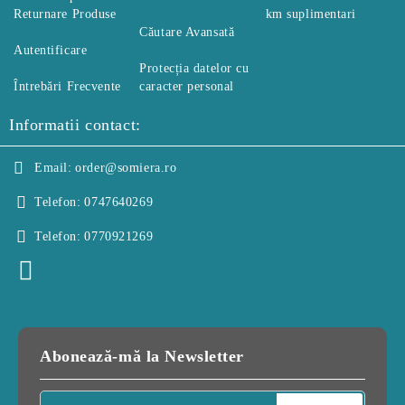
Returnare Produse
km suplimentari
Căutare Avansată
Autentificare
Protecția datelor cu
Întrebări Frecvente
caracter personal
Informatii contact:
Email:
order@somiera.ro
Telefon:
0747640269
Telefon:
0770921269
Abonează-mă la Newsletter