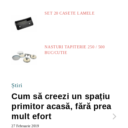
SET 20 CASETE LAMELE
14.00Lei
NASTURI TAPITERIE 250 / 500
BUC/CUTIE
40.00Lei
Știri
Cum să creezi un spațiu
Ca
primitor acasă, fără prea
po
mult efort
ma
ac
27 Februarie 2019