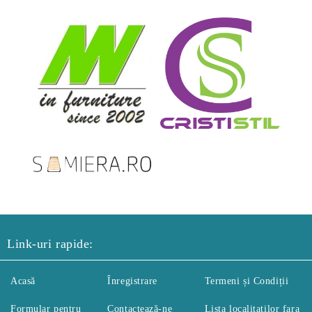
Link-uri rapide:
Acasă
Înregistrare
Termeni și Condiții
Formular pentru
Contactează-ne
Lista localitatilor fara