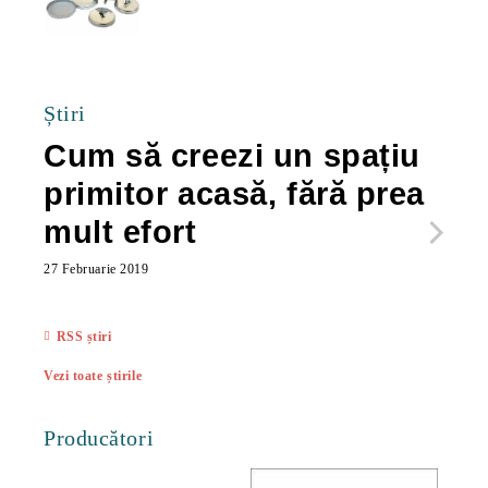
40.00Lei
Știri
Cum să creezi un spațiu
Ca
primitor acasă, fără prea
po
mult efort
ma
ac
27 Februarie 2019
27 Feb
RSS știri
Vezi toate știrile
Producători