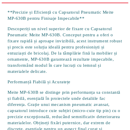
**Precizie și Eficiență cu Capsatorul Pneumatic Meite
MP-630B pentru Finisaje Impecabile**
Descoperiți un nivel superior de fixare cu
Capsatorul
Pneumatic Meite MP-630B
. Conceput pentru a oferi o
fixare rapidă și aproape invizibilă, acest instrument robust
și precis este soluția ideală pentru profesioniști și
entuziaști de bricolaj. De la tâmplărie fină la mobilier și
ornamente, MP-630B garantează rezultate impecabile,
transformând modul în care lucrați cu lemnul și
materialele delicate.
Performanță Fiabilă și Acuratețe
Meite MP-630B se distinge prin performanța sa constantă
și fiabilă, esențială în proiectele unde detaliile fac
diferența. Grație unui
mecanism pneumatic avansat
,
capsatorul introduce cuie subțiri (micro-cuie tip pin) cu o
precizie excepțională, reducând semnificativ deteriorarea
materialelor. Obțineți fixări puternice, dar extrem de
discrete, esențiale pentru un aspect final curat și