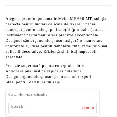
Alege
capsatorul pneumatic Meite MP-630 MT
, soluția
perfectă pentru lucrări delicate de fixare! Special
conceput pentru
cuie și pini subțiri (pin-nailer)
, acest
instrument performant oferă precizie excepțională.
Designul său ergonomic și ușor asigură o manevrare
confortabilă, ideal pentru tâmplărie fină, rame foto sau
aplicații decorative. Eficiență și finisaj impecabil
garantate.
Precizie superioară
pentru cuie/pini subțiri.
Acționare pneumatică
rapidă și puternică.
Design ergonomic și ușor
pentru confort sporit.
Ideal pentru
detalii și finisaje
.
Costuri de livrare estimative
începe la
28.00Lei