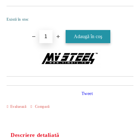
Îmi doresc
Există în stoc
Tweet
Evaluează
Compară
Descriere detaliată