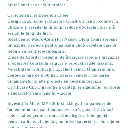
profesional al oricărui proiect.
Caracteristici și Beneficii Cheie:
Design Ergonomic și Durabil:
Construit pentru confort în
utilizare și rezistență în timp, reduce oboseala chiar și în
sesiunile lungi de lucru.
Ideal pentru Micro-Cuie (Pin Nails):
Oferă fixări aproape
invizibile, perfecte pentru aplicații unde capetele cuielor
trebuie să fie discret integrate.
Eficiență Sporită:
Sistemul de încărcare rapidă a magaziei
și operarea constantă asigură o productivitate maximă.
Versatilitate în Aplicații:
Excelent pentru tâmplărie fină,
confecționare de mobilier, fixarea ramelor, montarea
ornamentelor și alte proiecte ce necesită precizie.
Certificare CE:
O garanție a calității și siguranței, conform
standardelor europene în vigoare.
Investiți în Meite MP-630B și adăugați un partener de
încredere în arsenalul dumneavoastră, gata să facă față
celor mai exigente cerințe. Este alegerea inteligentă
pentru calitate, eficiență și un nivel superior de finisaje în
atelier sau pe șantier.