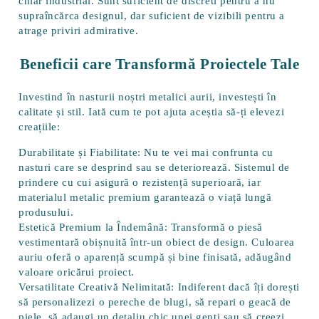
chiar industrial. Sunt suficient de discreti pentru a nu
supraîncărca designul, dar suficient de vizibili pentru a
atrage priviri admirative.
Beneficii care Transformă Proiectele Tale
Investind în nasturii noștri metalici aurii, investești în
calitate și stil. Iată cum te pot ajuta aceștia să-ți elevezi
creațiile:
Durabilitate și Fiabilitate:
Nu te vei mai confrunta cu
nasturi care se desprind sau se deteriorează. Sistemul de
prindere cu cui asigură o rezistență superioară, iar
materialul metalic premium garantează o viață lungă
produsului.
Estetică Premium la Îndemână:
Transformă o piesă
vestimentară obișnuită într-un obiect de design. Culoarea
auriu oferă o aparență scumpă și bine finisată, adăugând
valoare oricărui proiect.
Versatilitate Creativă Nelimitată:
Indiferent dacă îți dorești
să personalizezi o pereche de blugi, să repari o geacă de
piele, să adaugi un detaliu chic unei genți sau să creezi