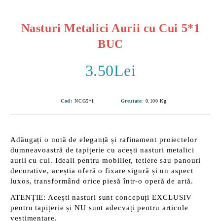
Nasturi Metalici Aurii cu Cui 5*1
BUC
3.50Lei
Cod:
NCG5*1
Greutate:
0.100
Kg
Adăugați o notă de
eleganță și rafinament
proiectelor
dumneavoastră de tapițerie cu acești
nasturi metalici
aurii cu cui
. Ideali pentru mobilier, tetiere sau panouri
decorative, aceștia oferă o fixare sigură și un aspect
luxos, transformând orice piesă într-o operă de artă.
ATENȚIE:
Acești nasturi sunt concepuți
EXCLUSIV
pentru tapițerie
și NU sunt adecvați pentru articole
vestimentare.