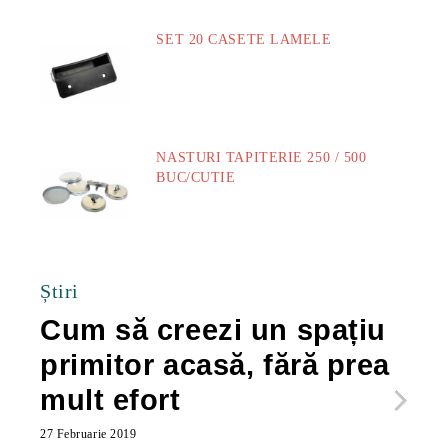
SET 20 CASETE LAMELE
14.00Lei
NASTURI TAPITERIE 250 / 500
BUC/CUTIE
40.00Lei
Știri
Cum să creezi un spațiu
Ca
primitor acasă, fără prea
po
mult efort
ma
ac
27 Februarie 2019