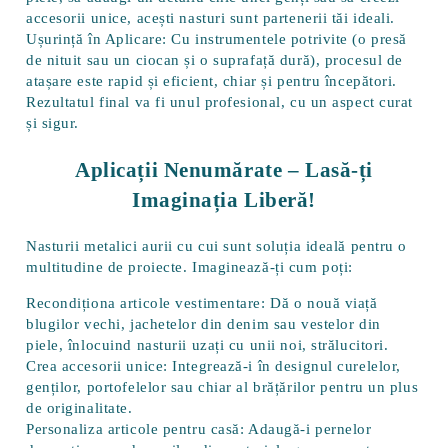
accesorii unice, acești nasturi sunt partenerii tăi ideali.
Ușurință în Aplicare:
Cu instrumentele potrivite (o presă
de nituit sau un ciocan și o suprafață dură), procesul de
atașare este rapid și eficient, chiar și pentru începători.
Rezultatul final va fi unul profesional, cu un aspect curat
și sigur.
Aplicații Nenumărate – Lasă-ți
Imaginația Liberă!
Nasturii metalici aurii cu cui sunt soluția ideală pentru o
multitudine de proiecte. Imaginează-ți cum poți:
Recondiționa articole vestimentare:
Dă o nouă viață
blugilor vechi, jachetelor din denim sau vestelor din
piele, înlocuind nasturii uzați cu unii noi, strălucitori.
Crea accesorii unice:
Integrează-i în designul curelelor,
genților, portofelelor sau chiar al brățărilor pentru un plus
de originalitate.
Personaliza articole pentru casă:
Adaugă-i pernelor