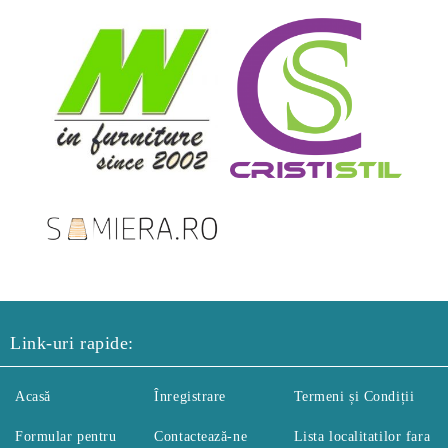
Link-uri rapide:
Acasă
Înregistrare
Termeni și Condiții
Formular pentru
Contactează-ne
Lista localitatilor fara