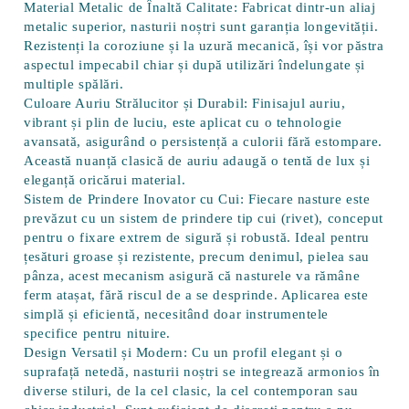
Material Metalic de Înaltă Calitate:
Fabricat dintr-un aliaj
metalic superior, nasturii noștri sunt garanția longevității.
Rezistenți la coroziune și la uzură mecanică, își vor păstra
aspectul impecabil chiar și după utilizări îndelungate și
multiple spălări.
Culoare Auriu Strălucitor și Durabil:
Finisajul auriu,
vibrant și plin de luciu, este aplicat cu o tehnologie
avansată, asigurând o persistență a culorii fără estompare.
Această nuanță clasică de auriu adaugă o tentă de lux și
eleganță oricărui material.
Sistem de Prindere Inovator cu Cui:
Fiecare nasture este
prevăzut cu un sistem de prindere tip cui (rivet), conceput
pentru o fixare extrem de sigură și robustă. Ideal pentru
țesături groase și rezistente, precum denimul, pielea sau
pânza, acest mecanism asigură că nasturele va rămâne
ferm atașat, fără riscul de a se desprinde. Aplicarea este
simplă și eficientă, necesitând doar instrumentele
specifice pentru nituire.
Design Versatil și Modern:
Cu un profil elegant și o
suprafață netedă, nasturii noștri se integrează armonios în
diverse stiluri, de la cel clasic, la cel contemporan sau