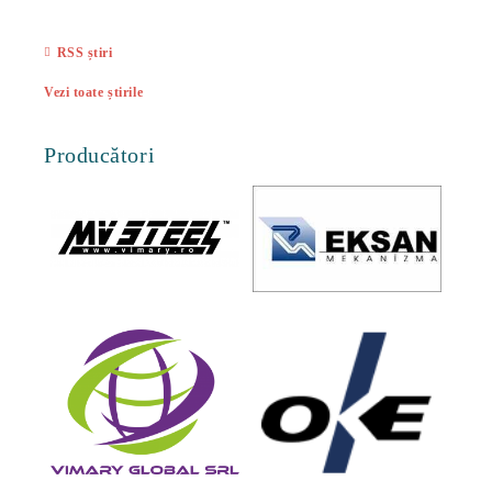
27 Feb
RSS știri
Vezi toate știrile
Producători