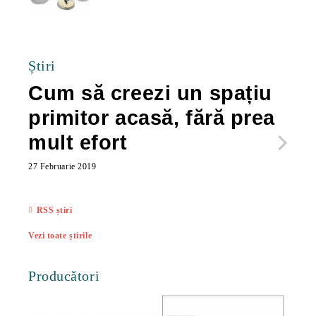
40.00Lei
Știri
Cum să creezi un spațiu
Ca
primitor acasă, fără prea
po
mult efort
ma
ac
27 Februarie 2019
27 Feb
RSS știri
Vezi toate știrile
Producători