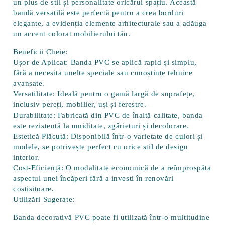
un plus de stil și personalitate oricărui spațiu. Această
bandă versatilă este perfectă pentru a crea borduri
elegante, a evidenția elemente arhitecturale sau a adăuga
un accent colorat mobilierului tău.
Beneficii Cheie:
Ușor de Aplicat:
Banda PVC se aplică rapid și simplu,
fără a necesita unelte speciale sau cunoștințe tehnice
avansate.
Versatilitate:
Ideală pentru o gamă largă de suprafețe,
inclusiv pereți, mobilier, uși și ferestre.
Durabilitate:
Fabricată din PVC de înaltă calitate, banda
este rezistentă la umiditate, zgârieturi și decolorare.
Estetică Plăcută:
Disponibilă într-o varietate de culori și
modele, se potrivește perfect cu orice stil de design
interior.
Cost-Eficiență:
O modalitate economică de a reîmprospăta
aspectul unei încăperi fără a investi în renovări
costisitoare.
Utilizări Sugerate:
Banda decorativă PVC poate fi utilizată într-o multitudine