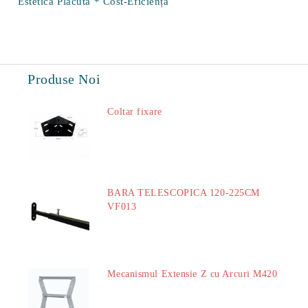
Estetică Plăcută
*
Cost-Eficiență
Produse Noi
Coltar fixare
18.60Lei
BARA TELESCOPICA 120-225CM
VF013
29.00Lei
Mecanismul Extensie Z cu Arcuri M420
51.00Lei