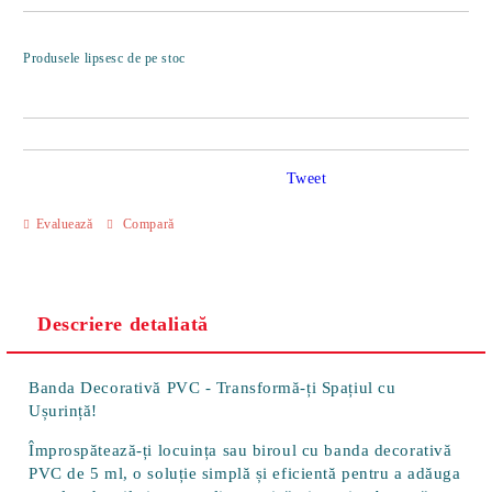
Îmi doresc
Produsele lipsesc de pe stoc
Tweet
Evaluează
Compară
Descriere detaliată
Banda Decorativă PVC - Transformă-ți Spațiul cu
Ușurință!
Împrospătează-ți locuința sau biroul cu
banda decorativă
PVC de 5 ml
, o soluție simplă și eficientă pentru a adăuga