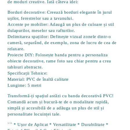
de moduri creative. Iată câteva idei:
Borduri decorative:
Creează borduri elegante în jurul
ușilor, ferestrelor sau a tavanului.
Accente pe mobilier:
Adaugă un plus de culoare și stil
dulapurilor, meselor sau rafturilor.
Delimitarea spațiilor:
Definește vizual zonele dintr-o
cameră, separând, de exemplu, zona de lucru de cea de
relaxare.
Proiecte DIY:
Folosește banda pentru a personaliza
obiecte decorative, rame foto sau chiar pentru a crea
tablouri abstracte.
Specificații Tehnice:
Material:
PVC de înaltă calitate
Lungime:
5 metri
Transformă-ți spațiul astăzi cu banda decorativă PVC!
Comandă acum și bucură-te de o modalitate rapidă,
simplă și accesibilă de a adăuga un plus de stil și
personalitate locuinței tale.
``` *
Ușor de Aplicat
*
Versatilitate
*
Durabilitate
*