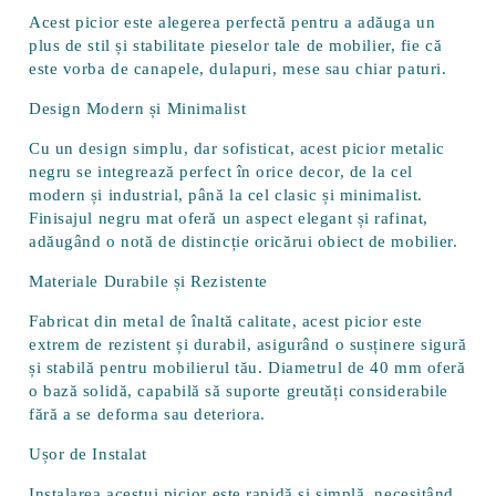
Acest picior este alegerea perfectă pentru a adăuga un
plus de stil și stabilitate pieselor tale de mobilier, fie că
este vorba de canapele, dulapuri, mese sau chiar paturi.
Design Modern și Minimalist
Cu un design simplu, dar sofisticat, acest
picior metalic
negru
se integrează perfect în orice decor, de la cel
modern și industrial, până la cel clasic și minimalist.
Finisajul negru mat oferă un aspect elegant și rafinat,
adăugând o notă de distincție oricărui obiect de mobilier.
Materiale Durabile și Rezistente
Fabricat din
metal de înaltă calitate
, acest picior este
extrem de rezistent și durabil, asigurând o susținere sigură
și stabilă pentru mobilierul tău. Diametrul de
40 mm
oferă
o bază solidă, capabilă să suporte greutăți considerabile
fără a se deforma sau deteriora.
Ușor de Instalat
Instalarea acestui picior este rapidă și simplă, necesitând