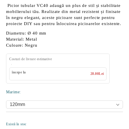
Picior tubular VC40 adaugă un plus de stil și stabilitate
mobilierului tău. Realizate din
metal rezistent
și finisate
în
negru elegant
, aceste picioare sunt perfecte pentru
proiecte DIY sau pentru înlocuirea picioarelor existente.
Diametru:
Ø 40 mm
Material:
Metal
Culoare:
Negru
Costuri de livrare estimative
începe la
28.00Lei
Marime:
Îmi doresc
Există în stoc