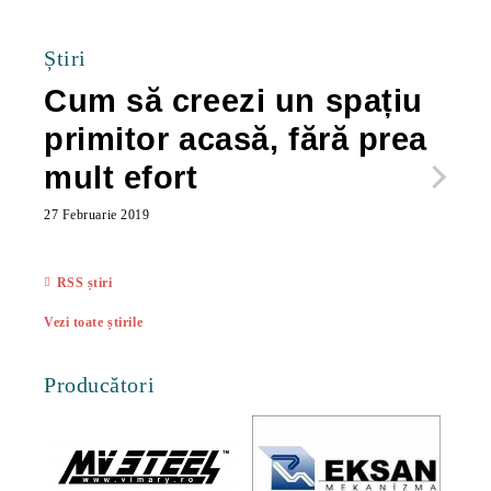
Știri
Cum să creezi un spațiu
Ca
primitor acasă, fără prea
po
mult efort
ma
ac
27 Februarie 2019
27 Feb
RSS știri
Vezi toate știrile
Producători