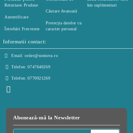
Returnare Produse
km suplimentari
Căutare Avansată
Autentificare
Protecția datelor cu
Întrebări Frecvente
caracter personal
Informatii contact:
Email:
order@somiera.ro
Telefon:
0747640269
Telefon:
0770921269
Abonează-mă la Newsletter