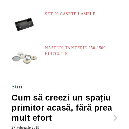
SET 20 CASETE LAMELE
14.00Lei
NASTURI TAPITERIE 250 / 500
BUC/CUTIE
40.00Lei
Știri
Cum să creezi un spațiu
Ca
primitor acasă, fără prea
po
mult efort
ma
ac
27 Februarie 2019