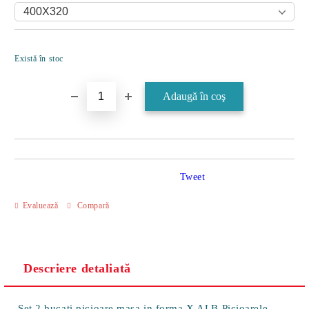
Îmi doresc
Există în stoc
Tweet
Evaluează
Compară
Descriere detaliată
Set 2 bucati picioare masa in forma X ALB Picioarele