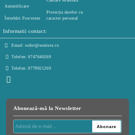
Căutare Avansată
Autentificare
Protecția datelor cu
Întrebări Frecvente
caracter personal
Informatii contact:
Email:
order@somiera.ro
Telefon:
0747640269
Telefon:
0770921269
Abonează-mă la Newsletter