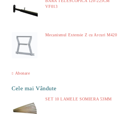
BARA TELESCOPICA 120-225CM
VF013
29.00Lei
Mecanismul Extensie Z cu Arcuri M420
51.00Lei
Abonare
Cele mai Vândute
SET 10 LAMELE SOMIERA 53MM
73.00Lei