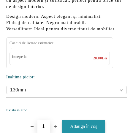
un aspect modern și sofisticat, perfect pentru orice stil
de design interior.
Design modern:
Aspect elegant și minimalist.
Finisaj de calitate:
Negru mat durabil.
Versatilitate:
Ideal pentru diverse tipuri de mobilier.
Costuri de livrare estimative
începe la
28.00Lei
Inaltime picior:
Îmi doresc
Există în stoc