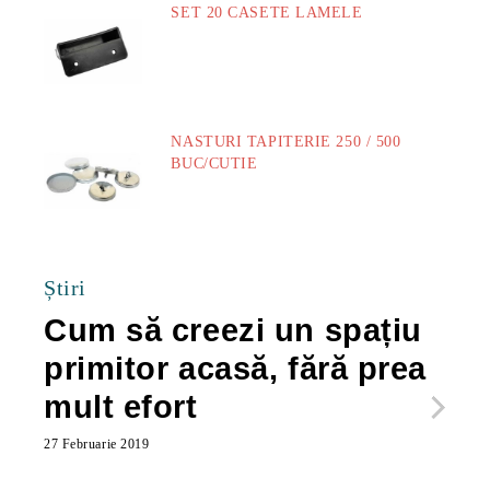
SET 20 CASETE LAMELE
14.00Lei
NASTURI TAPITERIE 250 / 500
BUC/CUTIE
40.00Lei
Știri
Cum să creezi un spațiu
Ca
primitor acasă, fără prea
po
mult efort
ma
ac
27 Februarie 2019
27 Feb