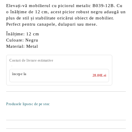
Elevați-vă mobilierul cu piciorul metalic
B039-12B
. Cu
o înălțime de
12 cm
, acest picior robust negru adaugă un
plus de stil și stabilitate oricărui obiect de mobilier.
Perfect pentru canapele, dulapuri sau mese.
Înălțime:
12 cm
Culoare:
Negru
Material:
Metal
Costuri de livrare estimative
începe la
28.00Lei
Îmi doresc
Produsele lipsesc de pe stoc