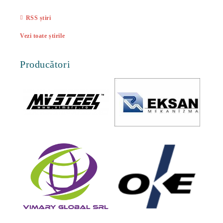
27 Feb
RSS știri
Vezi toate știrile
Producători