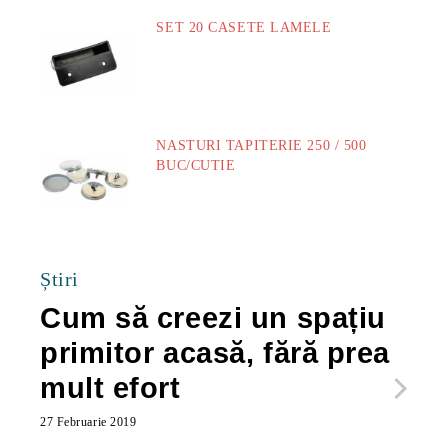
SET 20 CASETE LAMELE
14.00Lei
NASTURI TAPITERIE 250 / 500
BUC/CUTIE
40.00Lei
Știri
Cum să creezi un spațiu
Ca
primitor acasă, fără prea
po
mult efort
ma
ac
27 Februarie 2019