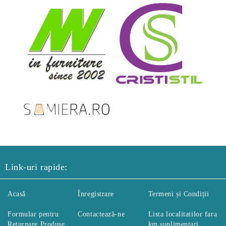
Link-uri rapide:
Acasă
Înregistrare
Termeni și Condiții
Formular pentru
Contactează-ne
Lista localitatilor fara
Returnare Produse
km suplimentari