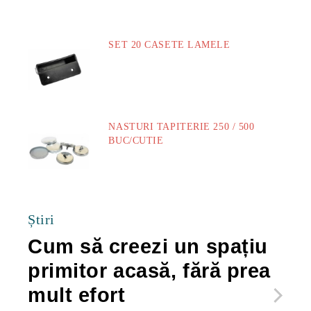
SET 20 CASETE LAMELE
14.00Lei
NASTURI TAPITERIE 250 / 500
BUC/CUTIE
40.00Lei
Știri
Cum să creezi un spațiu
Ca
primitor acasă, fără prea
po
mult efort
ma