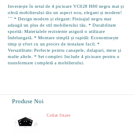
Investește în setul de
4 picioare VC028 H80 negru mat
și
oferă mobilierului tău un aspect nou, elegant și modern!
``` *
Design modern și elegant:
Finisajul negru mat
adaugă un plus de stil mobilierului tău. *
Durabilitate
sporită:
Materialele rezistente asigură o utilizare
îndelungată. *
Montare simplă și rapidă:
Economisește
timp și efort cu un proces de instalare facil. *
Versatilitate:
Perfecte pentru canapele, dulapuri, mese și
multe altele. *
Set complet:
Include 4 picioare pentru o
transformare completă a mobilierului.
Produse Noi
Coltar fixare
18.60Lei