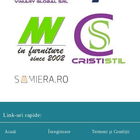
Link-uri rapide:
Acasă
Înregistrare
Termeni și Condiții