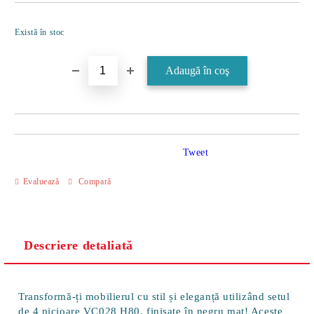
Îmi doresc
Există în stoc
Tweet
Evaluează
Compară
Descriere detaliată
Transformă-ți mobilierul cu stil și eleganță utilizând setul
de
4 picioare VC028 H80
, finisate în negru mat! Aceste