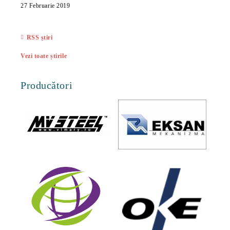
ac
27 Februarie 2019
27 Feb
RSS știri
Vezi toate știrile
Producători