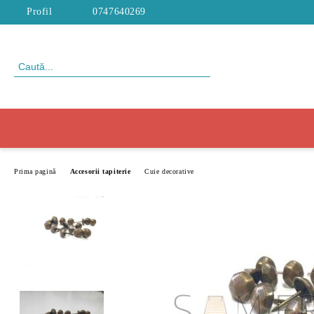
Profil
0747640269
Prima pagină
Accesorii tapiterie
Cuie decorative