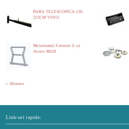
BARA TELESCOPICA 120-
225CM VF013
29.00Lei
Mecanismul Extensie Z cu
Arcuri M420
51.00Lei
Abonare
Link-uri rapide: