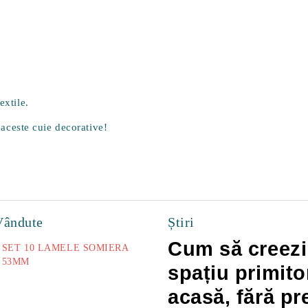
extile.
u aceste cuie decorative!
Vândute
Știri
Cum să creezi
SET 10 LAMELE SOMIERA
53MM
spațiu primito
73.00Lei
acasă, fără pr