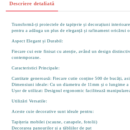
Descriere detaliată
Transformă-ți proiectele de tapițerie și decorațiuni interioa
pentru a adăuga un plus de eleganță și rafinament oricărui o
Aspect Elegant și Durabil:
Fiecare cui este finisat cu atenție, având un design distinct
contemporane.
Caracteristici Principale:
Cantitate generoasă:
Fiecare cutie conține
500 de bucăți
, as
Dimensiuni ideale:
Cu un diametru de
11mm
și o lungime a
Ușor de utilizat:
Designul ergonomic facilitează manipularea 
Utilizări Versatile:
Aceste cuie decorative sunt ideale pentru:
Tapițeria mobilei (scaune, canapele, fotolii)
Decorarea panourilor și a tăbliilor de pat