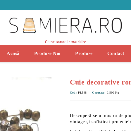
Cu noi somnul e mai dulce
Acasă
Produse Noi
Produse
Contact
Cuie decorative ro
Cod:
PL548
Greutate:
0.500
Kg
Descoperă setul nostru de pi
vintage și sofisticat proiectel