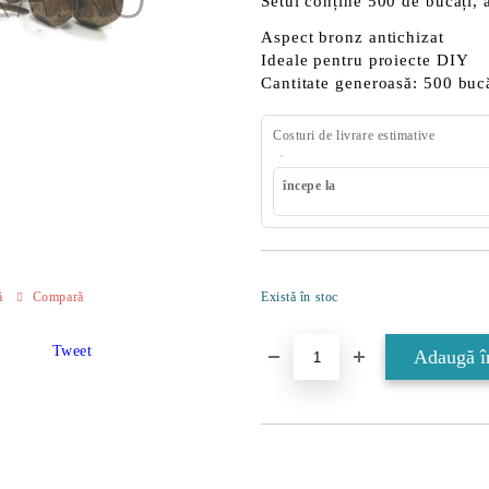
Setul conține 500 de bucăți
, 
Aspect
bronz antichizat
Ideale pentru
proiecte DIY
Cantitate generoasă:
500 bucă
Costuri de livrare estimative
începe la
ă
Compară
Există în stoc
Tweet