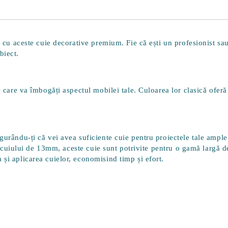
re cu aceste cuie decorative premium. Fie că ești un profesionist s
biect.
iv care va îmbogăți aspectul mobilei tale. Culoarea lor clasică oferă
igurându-ți că vei avea suficiente cuie pentru proiectele tale ample
 cuiului de
13mm
, aceste cuie sunt potrivite pentru o gamă largă de
și aplicarea cuielor, economisind timp și efort.