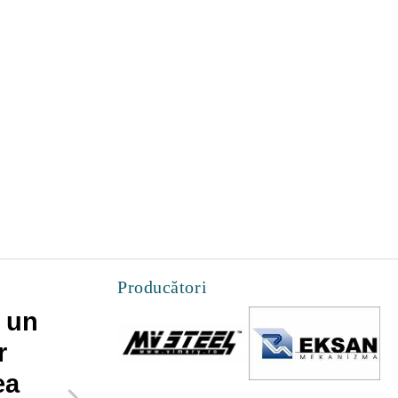
Producători
 un
Cateva lucruri pe
r
care le poti face
ea
pentru a maximiza