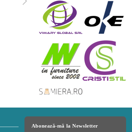
spatiul mic de
acasa
27 Februarie 2019
Abonează-mă la Newsletter