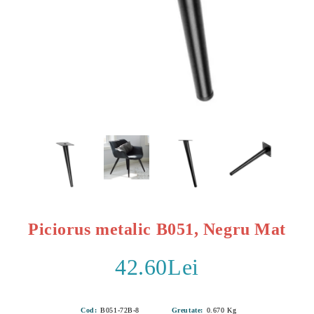
Piciorus metalic B051, Negru Mat
42.60Lei
Cod:
B051-72B-8
Greutate:
0.670
Kg