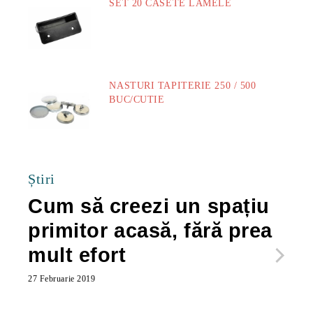
SET 20 CASETE LAMELE
14.00Lei
NASTURI TAPITERIE 250 / 500
BUC/CUTIE
40.00Lei
Știri
Cum să creezi un spațiu
Ca
primitor acasă, fără prea
po
mult efort
ma
ac
27 Februarie 2019
27 Feb