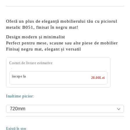
Oferă un plus de eleganță mobilierului tău cu piciorul
metalic B051, finisat în negru mat!
Design modern
și minimalist
Perfect pentru
mese, scaune sau alte piese de mobilier
Finisaj negru mat
, elegant și versatil
Costuri de livrare estimative
începe la
28.00Lei
Inaltime picior:
Îmi doresc
Există în stoc