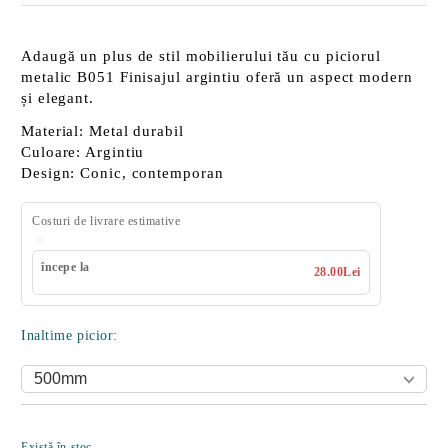
Adaugă un plus de stil mobilierului tău cu
piciorul
metalic B051
Finisajul argintiu oferă un aspect modern
și elegant.
Material:
Metal durabil
Culoare:
Argintiu
Design:
Conic, contemporan
Costuri de livrare estimative
începe la
28.00Lei
Inaltime picior:
Îmi doresc
Există în stoc