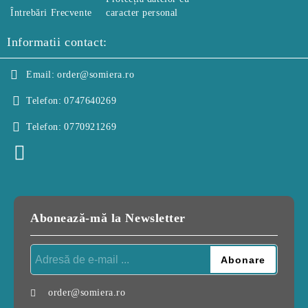
Întrebări Frecvente
caracter personal
Informatii contact:
Email:
order@somiera.ro
Telefon:
0747640269
Telefon:
0770921269
Abonează-mă la Newsletter
order@somiera.ro