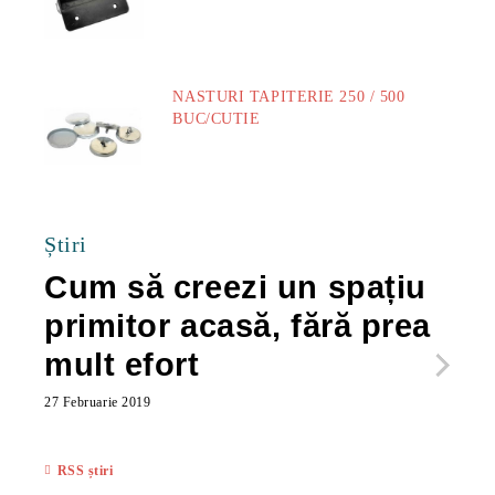
NASTURI TAPITERIE 250 / 500
BUC/CUTIE
40.00Lei
Știri
Cum să creezi un spațiu
Ca
primitor acasă, fără prea
po
mult efort
ma
ac
27 Februarie 2019
27 Feb
RSS știri