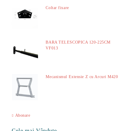
Coltar fixare
18.60Lei
BARA TELESCOPICA 120-225CM
VF013
29.00Lei
Mecanismul Extensie Z cu Arcuri M420
51.00Lei
Abonare
Cele mai Vândute