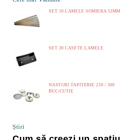
SET 10 LAMELE SOMIERA 53MM
73.00Lei
SET 20 CASETE LAMELE
14.00Lei
NASTURI TAPITERIE 250 / 500
BUC/CUTIE
40.00Lei
Știri
Cum să creezi un spațiu
Ca