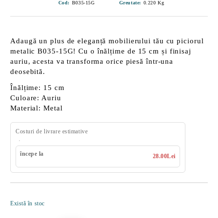
Cod:
B035-15G
Greutate:
0.220
Kg
Adaugă un plus de eleganță mobilierului tău cu piciorul
metalic B035-15G! Cu o înălțime de
15 cm
și finisaj
auriu, acesta va transforma orice piesă într-una
deosebită.
Înălțime:
15 cm
Culoare:
Auriu
Material:
Metal
Costuri de livrare estimative
începe la
28.00Lei
Îmi doresc
Există în stoc