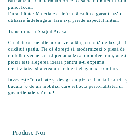
rafinament, transformând orice piesă de mobilier într-un
punct focal.
Durabilitate:
Materialele de înaltă calitate garantează o
utilizare îndelungată, fără a-și pierde aspectul inițial.
Transformă-ți Spațiul Acasă
Cu piciorul metalic auriu, vei adăuga o notă de lux și stil
oricărui spațiu. Fie că dorești să modernizezi o piesă de
mobilier veche sau să personalizezi un obiect nou, acest
picior este alegerea ideală pentru a-ți exprima
creativitatea și a crea un ambient elegant și primitor.
Investește în calitate și design cu piciorul metalic auriu și
bucură-te de un mobilier care reflectă personalitatea și
gusturile tale rafinate!
Produse Noi