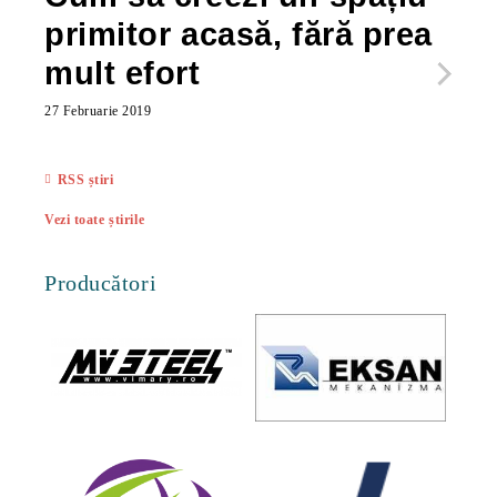
primitor acasă, fără prea
po
mult efort
ma
ac
27 Februarie 2019
27 Feb
RSS știri
Vezi toate știrile
Producători