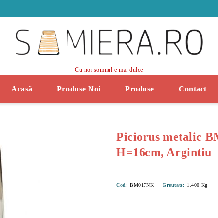
Cu noi somnul e mai dulce
Acasă
Produse Noi
Produse
Contact
Piciorus metalic 
H=16cm, Argintiu
Cod:
BM017NK
Greutate:
1.400
Kg