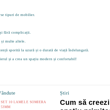
se tipuri de mobilier.
i fără complicații.
 și multe altele.
tență sporită la uzură și o durată de viață îndelungată.
ierul și a crea un spațiu modern și confortabil!
Vândute
Știri
Cum să creezi
SET 10 LAMELE SOMIERA
53MM