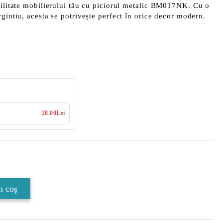
ilitate mobilierului tău cu piciorul metalic
BM017NK
. Cu o
argintiu, acesta se potrivește perfect în orice decor modern.
28.00Lei
Îmi doresc