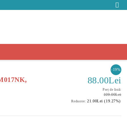
-19%
88.00Lei
BM017NK,
Preț de listă:
109.00Lei
21.00Lei (19.27%)
Reducere: