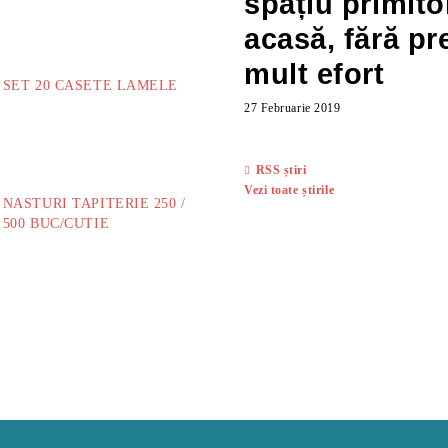
spațiu primito
73.00Lei
acasă, fără pr
mult efort
SET 20 CASETE LAMELE
27 Februarie 2019
14.00Lei
RSS știri
Vezi toate știrile
NASTURI TAPITERIE 250 /
500 BUC/CUTIE
40.00Lei