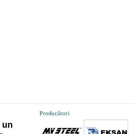
Producători
 un
Cateva lucruri pe