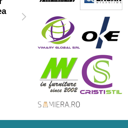
r
care le poti face
ea
pentru a maximiza
spatiul mic de
acasa
27 Februarie 2019