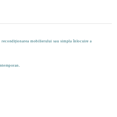
Y, recondiționarea mobilierului sau simpla înlocuire a
contemporan.