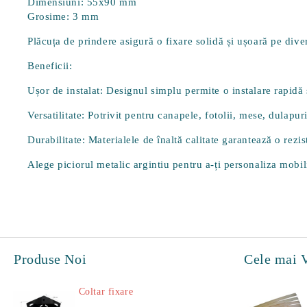
Dimensiuni:
55x90 mm
Grosime:
3 mm
Plăcuța de prindere asigură o fixare solidă și ușoară pe diver
Beneficii:
Ușor de instalat:
Designul simplu permite o instalare rapidă ș
Versatilitate:
Potrivit pentru canapele, fotolii, mese, dulapuri
Durabilitate:
Materialele de înaltă calitate garantează o rezis
Alege piciorul metalic argintiu pentru a-ți personaliza mobil
Produse Noi
Cele mai 
Coltar fixare