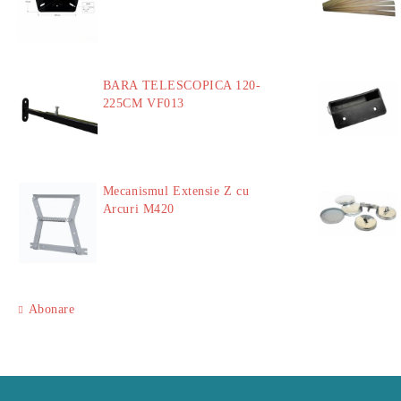
18.60Lei
BARA TELESCOPICA 120-
225CM VF013
29.00Lei
Mecanismul Extensie Z cu
Arcuri M420
51.00Lei
Abonare