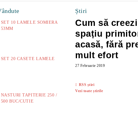
Vândute
Știri
Cum să creezi
SET 10 LAMELE SOMIERA
53MM
spațiu primito
73.00Lei
acasă, fără pr
mult efort
SET 20 CASETE LAMELE
27 Februarie 2019
14.00Lei
RSS știri
Vezi toate știrile
NASTURI TAPITERIE 250 /
500 BUC/CUTIE
40.00Lei