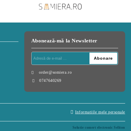
Abonează-mă la Newsletter
order@somiera.ro
0747640269
Informatiile mele personale
Solutie comert electronic Seliton