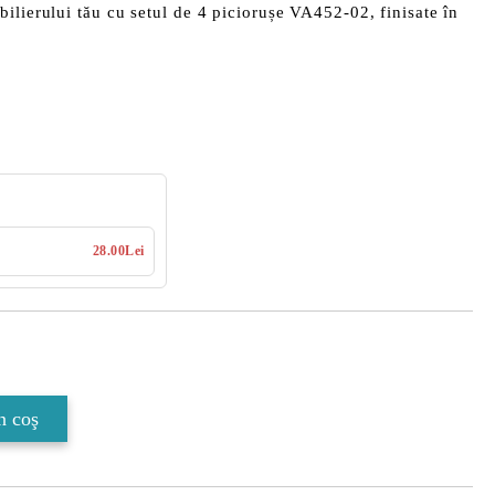
ilierului tău cu setul de
4 piciorușe VA452-02
, finisate în
28.00Lei
Îmi doresc