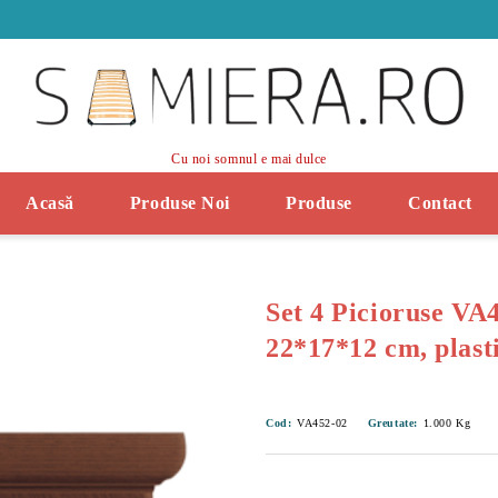
Cu noi somnul e mai dulce
Acasă
Produse Noi
Produse
Contact
Set 4 Picioruse VA
22*17*12 cm, plasti
Cod:
VA452-02
Greutate:
1.000
Kg