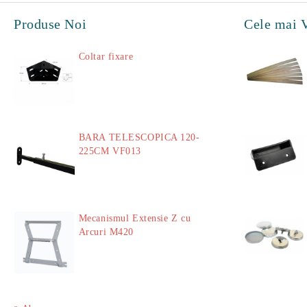
Produse Noi
Cele mai 
Coltar fixare
18.60Lei
BARA TELESCOPICA 120-
225CM VF013
29.00Lei
Mecanismul Extensie Z cu
Arcuri M420
51.00Lei