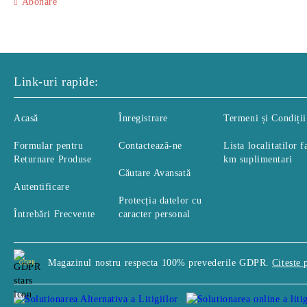
Abonare
Link-uri rapide:
Acasă
Înregistrare
Termeni și Condiții
Formular pentru
Contactează-ne
Lista localitatilor f
Returnare Produse
km suplimentari
Căutare Avansată
Autentificare
Protecția datelor cu
Întrebări Frecvente
caracter personal
Magazinul nostru respecta 100% prevederile GDPR.
Citeste 
GDPR