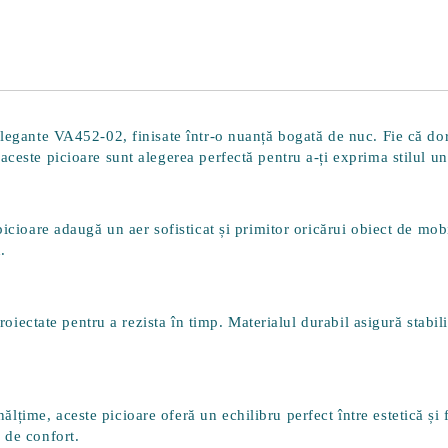
elegante VA452-02, finisate într-o nuanță bogată de nuc. Fie că dor
ceste picioare sunt alegerea perfectă pentru a-ți exprima stilul un
icioare adaugă un aer sofisticat și primitor oricărui obiect de mobi
.
proiectate pentru a rezista în timp. Materialul durabil asigură stabil
nălțime
, aceste picioare oferă un echilibru perfect între estetică și 
 de confort.