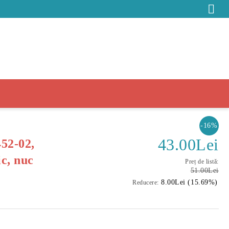
-16%
43.00Lei
452-02,
c, nuc
Preț de listă:
51.00Lei
8.00Lei (15.69%)
Reducere: