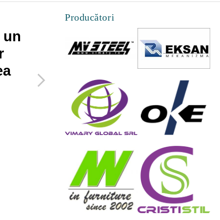
Producători
 un
Cateva lucruri pe
r
care le poti face
ea
pentru a maximiza
spatiul mic de
acasa
27 Februarie 2019