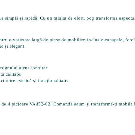
e simplă și rapidă. Cu un minim de efort, poți transforma aspectul
ntru o varietate largă de piese de mobilier, inclusiv canapele, fotol
ic și elegant.
designului atent conturat.
tă calitate.
 între estetică și funcționalitate.
et de 4 picioare VA452-02! Comandă acum și transformă-ți mobila înt