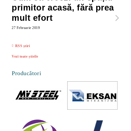
primitor acasă, fără prea
po
mult efort
ma
ac
27 Februarie 2019
27 Feb
RSS știri
Vezi toate știrile
Producători