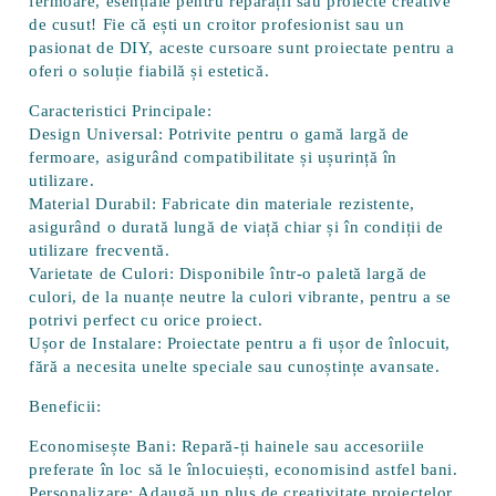
fermoare, esențiale pentru reparații sau proiecte creative
de cusut! Fie că ești un croitor profesionist sau un
pasionat de DIY, aceste cursoare sunt proiectate pentru a
oferi o soluție fiabilă și estetică.
Caracteristici Principale:
Design Universal:
Potrivite pentru o gamă largă de
fermoare, asigurând compatibilitate și ușurință în
utilizare.
Material Durabil:
Fabricate din materiale rezistente,
asigurând o durată lungă de viață chiar și în condiții de
utilizare frecventă.
Varietate de Culori:
Disponibile într-o paletă largă de
culori, de la nuanțe neutre la culori vibrante, pentru a se
potrivi perfect cu orice proiect.
Ușor de Instalare:
Proiectate pentru a fi ușor de înlocuit,
fără a necesita unelte speciale sau cunoștințe avansate.
Beneficii:
Economisește Bani:
Repară-ți hainele sau accesoriile
preferate în loc să le înlocuiești, economisind astfel bani.
Personalizare:
Adaugă un plus de creativitate proiectelor