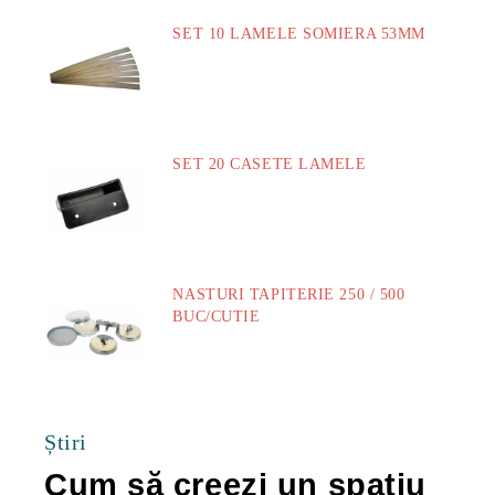
SET 10 LAMELE SOMIERA 53MM
73.00Lei
SET 20 CASETE LAMELE
14.00Lei
NASTURI TAPITERIE 250 / 500
BUC/CUTIE
40.00Lei
Știri
Cum să creezi un spațiu
Ca