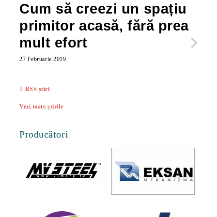
Cum să creezi un spațiu
Ca
primitor acasă, fără prea
po
mult efort
ma
ac
27 Februarie 2019
27 Feb
RSS știri
Vezi toate știrile
Producători