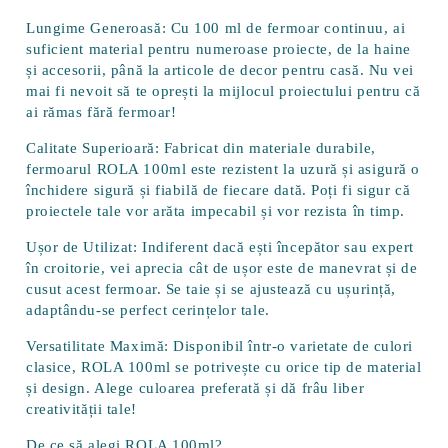
Lungime Generoasă:
Cu 100 ml de fermoar continuu, ai
suficient material pentru numeroase proiecte, de la haine
și accesorii, până la articole de decor pentru casă. Nu vei
mai fi nevoit să te oprești la mijlocul proiectului pentru că
ai rămas fără fermoar!
Calitate Superioară:
Fabricat din materiale durabile,
fermoarul ROLA 100ml este rezistent la uzură și asigură o
închidere sigură și fiabilă de fiecare dată. Poți fi sigur că
proiectele tale vor arăta impecabil și vor rezista în timp.
Ușor de Utilizat:
Indiferent dacă ești începător sau expert
în croitorie, vei aprecia cât de ușor este de manevrat și de
cusut acest fermoar. Se taie și se ajustează cu ușurință,
adaptându-se perfect cerințelor tale.
Versatilitate Maximă:
Disponibil într-o varietate de culori
clasice, ROLA 100ml se potrivește cu orice tip de material
și design. Alege culoarea preferată și dă frâu liber
creativității tale!
De ce să alegi ROLA 100ml?