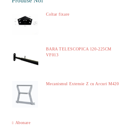
Produse Noi
Coltar fixare
18.60Lei
BARA TELESCOPICA 120-225CM
VF013
29.00Lei
Mecanismul Extensie Z cu Arcuri M420
51.00Lei
Abonare