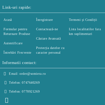
Link-uri rapide:
Acasă
Înregistrare
Termeni și Condiții
Formular pentru
Contactează-ne
Lista localitatilor fara
Returnare Produse
km suplimentari
Căutare Avansată
Autentificare
Protecția datelor cu
Întrebări Frecvente
caracter personal
Informatii contact:
Email:
order@somiera.ro
Telefon:
0747640269
Telefon:
0770921269