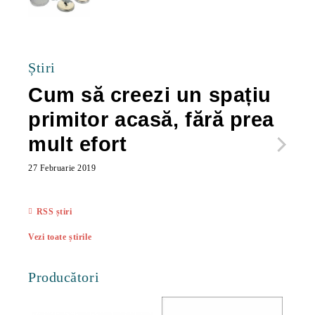
40.00Lei
Știri
Cum să creezi un spațiu
Ca
primitor acasă, fără prea
po
mult efort
ma
ac
27 Februarie 2019
27 Feb
RSS știri
Vezi toate știrile
Producători