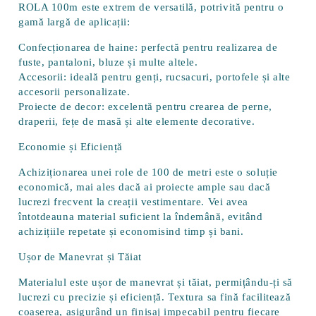
ROLA 100m este extrem de versatilă, potrivită pentru o
gamă largă de aplicații:
Confecționarea de haine: perfectă pentru realizarea de
fuste, pantaloni, bluze și multe altele.
Accesorii: ideală pentru genți, rucsacuri, portofele și alte
accesorii personalizate.
Proiecte de decor: excelentă pentru crearea de perne,
draperii, fețe de masă și alte elemente decorative.
Economie și Eficiență
Achiziționarea unei role de 100 de metri este o soluție
economică, mai ales dacă ai proiecte ample sau dacă
lucrezi frecvent la creații vestimentare. Vei avea
întotdeauna material suficient la îndemână, evitând
achizițiile repetate și economisind timp și bani.
Ușor de Manevrat și Tăiat
Materialul este ușor de manevrat și tăiat, permițându-ți să
lucrezi cu precizie și eficiență. Textura sa fină facilitează
coaserea, asigurând un finisaj impecabil pentru fiecare