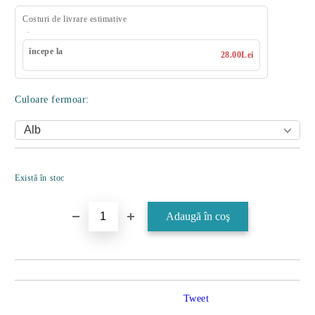
Costuri de livrare estimative
începe la
28.00Lei
Culoare fermoar:
Îmi doresc
Există în stoc
Tweet