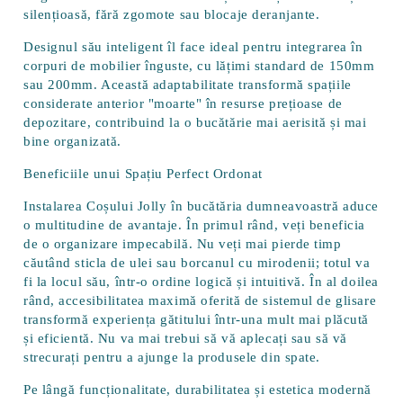
silențioasă, fără zgomote sau blocaje deranjante.
Designul său inteligent îl face ideal pentru integrarea în
corpuri de mobilier înguste
, cu lățimi standard de 150mm
sau 200mm. Această adaptabilitate transformă spațiile
considerate anterior "moarte" în resurse prețioase de
depozitare, contribuind la o bucătărie mai aerisită și mai
bine organizată.
Beneficiile unui Spațiu Perfect Ordonat
Instalarea Coșului Jolly în bucătăria dumneavoastră aduce
o multitudine de avantaje. În primul rând, veți beneficia
de o
organizare impecabilă
. Nu veți mai pierde timp
căutând sticla de ulei sau borcanul cu mirodenii; totul va
fi la locul său, într-o ordine logică și intuitivă. În al doilea
rând,
accesibilitatea maximă
oferită de sistemul de glisare
transformă experiența gătitului într-una mult mai plăcută
și eficientă. Nu va mai trebui să vă aplecați sau să vă
strecurați pentru a ajunge la produsele din spate.
Pe lângă funcționalitate,
durabilitatea și estetica modernă