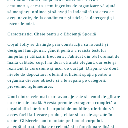
centimetru, acest sistem ingenios de organizare vă ajută
să mențineți ordinea și să aveți la îndemână tot ceea ce
aveți nevoie, de la condimente și sticle, la detergenți și
ustensile mici.
Caracteristici Cheie pentru o Eficiență Sporită
Coșul Jolly se distinge prin construcția sa robustă și
designul funcțional, gândit pentru a rezista testului
timpului și utilizării frecvente. Fabricat din
oțel cromat de
înaltă calitate
, coșul nu doar că arată elegant, dar este și
rezistent la coroziune și ușor de curățat. Dispune de
două
nivele de depozitare
, oferind suficient spațiu pentru a
organiza diverse obiecte și a le separa pe categorii,
prevenind aglomerarea.
Unul dintre cele mai mari avantaje este
sistemul de glisare
cu extensie totală
. Acesta permite extragerea completă a
coșului din interiorul corpului de mobilier, oferindu-vă
acces facil la fiecare produs, chiar și la cele așezate în
spate. Glisierele sunt montate pe fundul corpului,
asigurând o stabilitate excelentă și o funcționare lină și