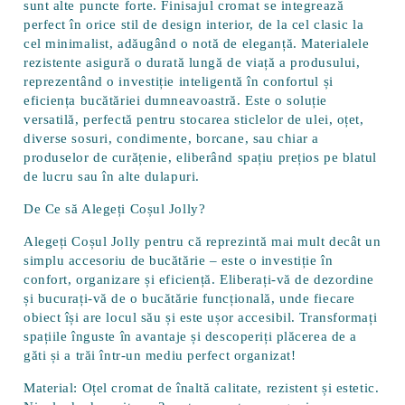
sunt alte puncte forte. Finisajul cromat se integrează
perfect în orice stil de design interior, de la cel clasic la
cel minimalist, adăugând o notă de eleganță. Materialele
rezistente asigură o durată lungă de viață a produsului,
reprezentând o investiție inteligentă în confortul și
eficiența bucătăriei dumneavoastră. Este o soluție
versatilă
, perfectă pentru stocarea sticlelor de ulei, oțet,
diverse sosuri, condimente, borcane, sau chiar a
produselor de curățenie, eliberând spațiu prețios pe blatul
de lucru sau în alte dulapuri.
De Ce să Alegeți Coșul Jolly?
Alegeți Coșul Jolly pentru că reprezintă mai mult decât un
simplu accesoriu de bucătărie – este o investiție în
confort, organizare și eficiență. Eliberați-vă de dezordine
și bucurați-vă de o bucătărie funcțională, unde fiecare
obiect își are locul său și este ușor accesibil. Transformați
spațiile înguste în avantaje și descoperiți plăcerea de a
găti și a trăi într-un mediu perfect organizat!
Material:
Oțel cromat de înaltă calitate, rezistent și estetic.