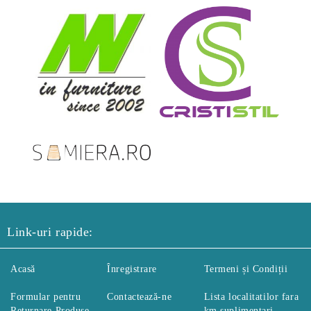
Link-uri rapide:
Acasă
Înregistrare
Termeni și Condiții
Formular pentru
Contactează-ne
Lista localitatilor fara
Returnare Produse
km suplimentari