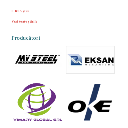
27 Feb
RSS știri
Vezi toate știrile
Producători