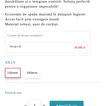
durabilitate și o integrare estetică. Soluția perfectă
pentru o organizare impecabilă!
Economie de spațiu
maximă în dulapuri înguste.
Acces facil
prin extragere totală.
Material robust
, ușor de curățat.
Costuri de livrare estimative
începe la
28.00Lei
JOLLY:
150mm
200mm
Îmi doresc
Există în stoc