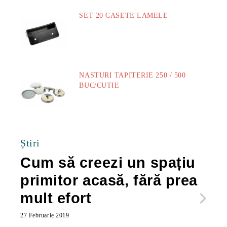
SET 20 CASETE LAMELE
14.00Lei
NASTURI TAPITERIE 250 / 500
BUC/CUTIE
40.00Lei
Știri
Cum să creezi un spațiu
Ca
primitor acasă, fără prea
po
mult efort
ma
ac
27 Februarie 2019