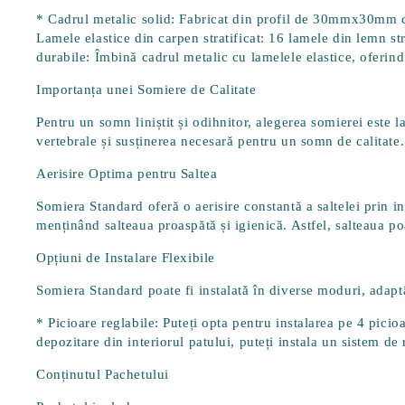
*
Cadrul metalic solid
: Fabricat din profil de 30mmx30mm cu 
Lamele elastice din carpen stratificat
: 16 lamele din lemn st
durabile
: Îmbină cadrul metalic cu lamelele elastice, oferind 
Importanța unei Somiere de Calitate
Pentru un somn liniștit și odihnitor, alegerea somierei este l
vertebrale și susținerea necesară pentru un somn de calitate.
Aerisire Optima pentru Saltea
Somiera Standard oferă o aerisire constantă a saltelei prin i
menținând salteaua proaspătă și igienică. Astfel, salteaua p
Opțiuni de Instalare Flexibile
Somiera Standard poate fi instalată în diverse moduri, ada
*
Picioare reglabile
: Puteți opta pentru instalarea pe 4 picio
depozitare din interiorul patului, puteți instala un sistem de
Conținutul Pachetului