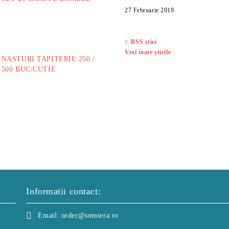
27 Februarie 2019
14.00Lei
RSS știri
Vezi toate știrile
NASTURI TAPITERIE 250 /
500 BUC/CUTIE
40.00Lei
Informatii contact:
Email:
order@somiera.ro