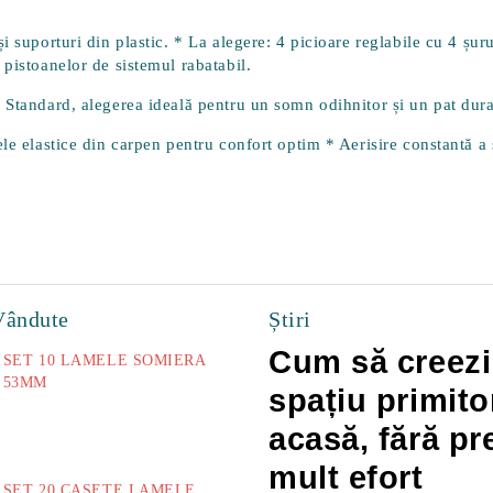
 suporturi din plastic. * La alegere: 4 picioare reglabile cu 4 șuru
 pistoanelor de sistemul rabatabil.
 Standard, alegerea ideală pentru un somn odihnitor și un pat dura
e elastice din carpen pentru confort optim * Aerisire constantă a sa
Vândute
Știri
Cum să creezi
SET 10 LAMELE SOMIERA
53MM
spațiu primito
73.00Lei
acasă, fără pr
mult efort
SET 20 CASETE LAMELE