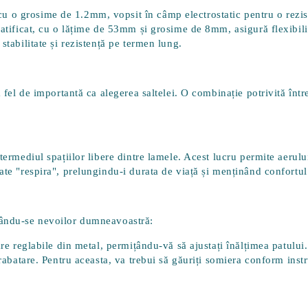
o grosime de 1.2mm, vopsit în câmp electrostatic pentru o rezisten
ratificat, cu o lățime de 53mm și grosime de 8mm, asigură flexibili
stabilitate și rezistență pe termen lung.
a fel de importantă ca alegerea saltelei. O combinație potrivită înt
ntermediul spațiilor libere dintre lamele. Acest lucru permite aerul
oate "respira", prelungindu-i durata de viață și menținând confortu
ptându-se nevoilor dumneavoastră:
are reglabile din metal, permițându-vă să ajustați înălțimea patului
 rabatare. Pentru aceasta, va trebui să găuriți somiera conform inst