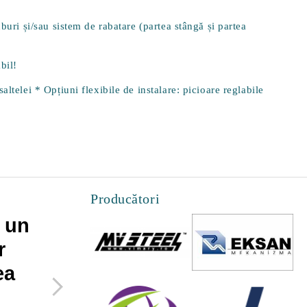
buri și/sau sistem de rabatare (partea stângă și partea
bil!
ltelei * Opțiuni flexibile de instalare: picioare reglabile
Producători
 un
Cateva lucruri pe
r
care le poti face
ea
pentru a maximiza
spatiul mic de