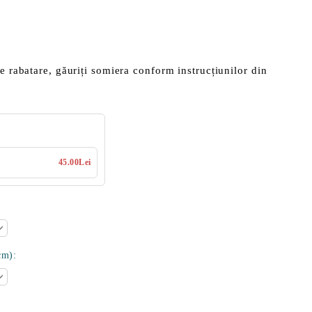
de rabatare, găuriți somiera conform instrucțiunilor din
45.00Lei
cm):