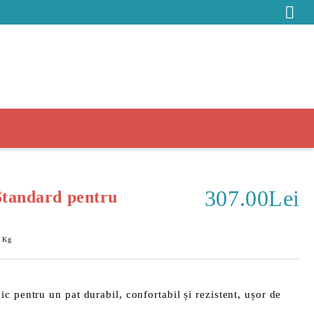
307.00Lei
Standard pentru
Kg
lic pentru un pat
durabil
,
confortabil
și
rezistent
, ușor de