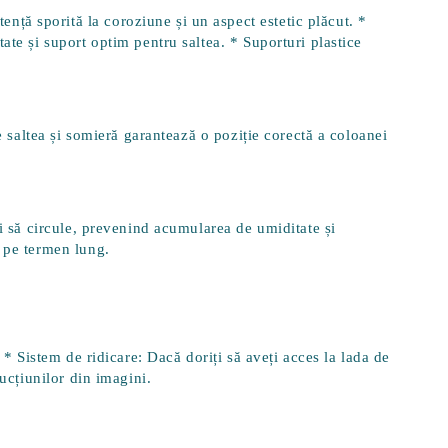
ță sporită la coroziune și un aspect estetic plăcut. *
tate și suport optim pentru saltea. *
Suporturi plastice
re saltea și somieră garantează o poziție corectă a coloanei
ui să circule, prevenind acumularea de umiditate și
l pe termen lung.
. *
Sistem de ridicare
: Dacă doriți să aveți acces la lada de
rucțiunilor din imagini.