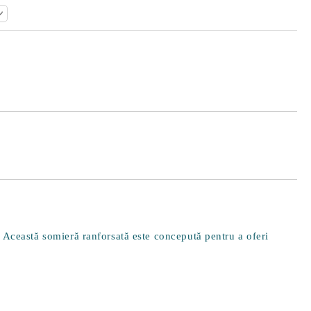
Îmi doresc
. Această somieră ranforsată este concepută pentru a oferi