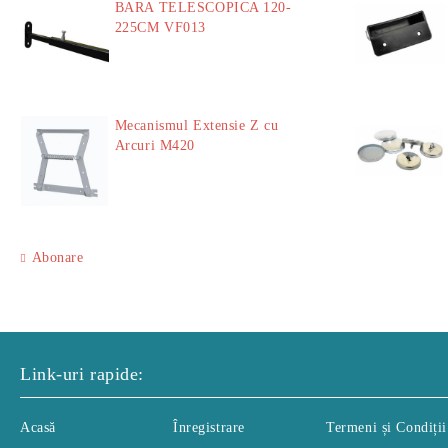
BARA TELESCOPICA 120-
225CM VF013
29.00Lei
Mecanismul Extensie Z cu
Arcuri M420
51.00Lei
Abonare
Link-uri rapide:
Acasă
Înregistrare
Termeni și Condiții