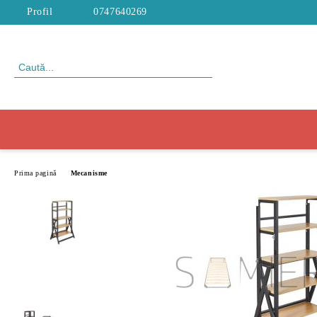
Profil
0747640269
Prima pagină
Mecanisme