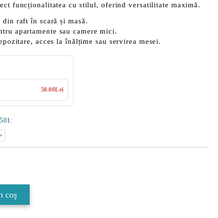
ct funcționalitatea cu stilul, oferind versatilitate maximă.
din raft în scară și masă.
ntru apartamente sau camere mici.
pozitare, acces la înălțime sau servirea mesei.
50.00Lei
5501:
Îmi doresc