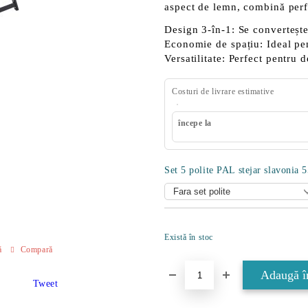
aspect de lemn, combină perfe
Design 3-în-1:
Se convertește 
Economie de spațiu:
Ideal pe
Versatilitate:
Perfect pentru de
Costuri de livrare estimative
începe la
Set 5 polite PAL stejar slavonia 
Există în stoc
ă
Compară
Tweet