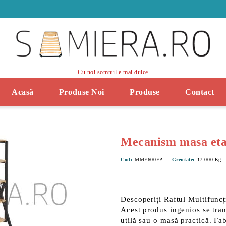
Cu noi somnul e mai dulce
Acasă
Produse Noi
Produse
Contact
Mecanism masa et
Cod:
MME600FP
Greutate:
17.000
Kg
Descoperiți
Raftul Multifunc
Acest produs ingenios se tra
utilă
sau o
masă practică
. Fa