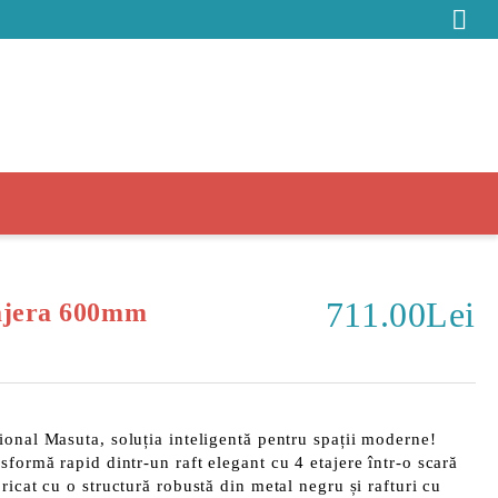
711.00Lei
ajera 600mm
țional Masuta
, soluția inteligentă pentru spații moderne!
nsformă rapid dintr-un
raft elegant cu 4 etajere
într-o
scară
bricat cu o structură robustă din metal negru și rafturi cu