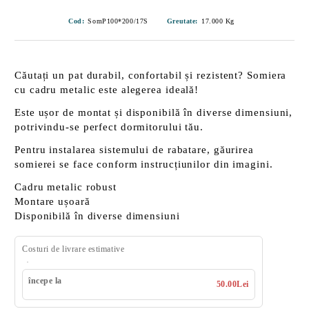
Cod:
SomP100*200/17S
Greutate:
17.000
Kg
Căutați un pat
durabil
,
confortabil
și
rezistent
? Somiera
cu cadru metalic este alegerea ideală!
Este ușor de montat și disponibilă în diverse dimensiuni,
potrivindu-se perfect dormitorului tău.
Pentru instalarea sistemului de rabatare, găurirea
somierei se face conform instrucțiunilor din imagini.
Cadru metalic robust
Montare ușoară
Disponibilă în diverse dimensiuni
Costuri de livrare estimative
începe la
50.00Lei