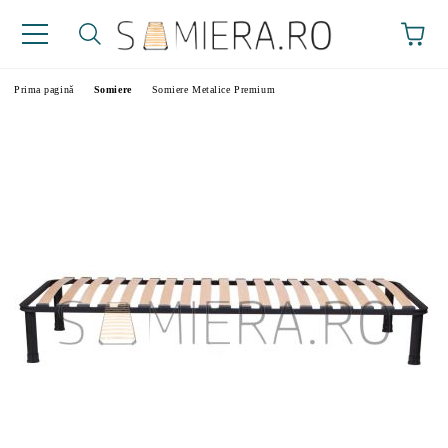
Prima pagină
Somiere
Somiere Metalice Premium