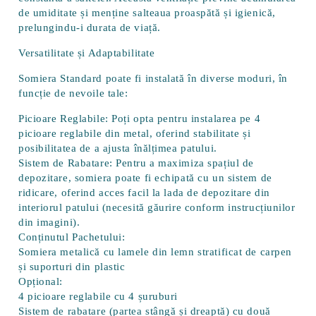
de umiditate și menține salteaua proaspătă și igienică,
prelungindu-i durata de viață.
Versatilitate și Adaptabilitate
Somiera Standard
poate fi instalată în diverse moduri, în
funcție de nevoile tale:
Picioare Reglabile:
Poți opta pentru instalarea pe 4
picioare reglabile din metal, oferind stabilitate și
posibilitatea de a ajusta înălțimea patului.
Sistem de Rabatare:
Pentru a maximiza spațiul de
depozitare, somiera poate fi echipată cu un sistem de
ridicare, oferind acces facil la lada de depozitare din
interiorul patului (necesită găurire conform instrucțiunilor
din imagini).
Conținutul Pachetului:
Somiera metalică cu lamele din lemn stratificat de carpen
și suporturi din plastic
Opțional:
4 picioare reglabile cu 4 șuruburi
Sistem de rabatare (partea stângă și dreaptă) cu două