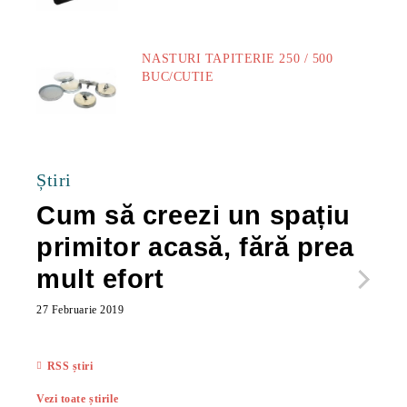
NASTURI TAPITERIE 250 / 500
BUC/CUTIE
40.00Lei
Știri
Cum să creezi un spațiu
Ca
primitor acasă, fără prea
po
mult efort
ma
ac
27 Februarie 2019
27 Feb
RSS știri
Vezi toate știrile