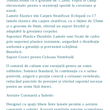
30mmx30mm cu o grosime de 1.2mm, vopsit în câmp
electrostatic pentru o rezistență sporită la coroziune și
uzură.
Lamele Elastice din Carpen Stratificat:
Echipată cu 17
lamele elastice din carpen stratificat, cu o lățime de 53mm
și o grosime de 8mm, oferind un suport flexibil și
adaptabil la greutatea corpului.
Suporturi Plastice Durabile:
Lamele sunt fixate de cadru
prin suporturi plastice rezistente, asigurând o distribuție
uniformă a greutății și prevenind scârțâitul.
Beneficii:
Suport Corect pentru Coloana Vertebrală
O somieră de calitate este esențială pentru un somn
odihnitor.
Somiera Standard
, în combinație cu o saltea
potrivită, asigură o poziție corectă a coloanei vertebrale,
reducând punctele de presiune și oferind suportul necesar
pentru un somn fără dureri.
Aerisire Constantă a Saltelei
Designul cu spații libere între lamele permite o
aerisire
constantă a saltelei
. Această ventilație previne acumularea