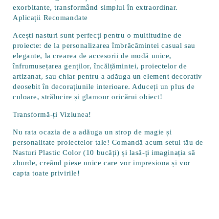
exorbitante, transformând simplul în extraordinar.
Aplicații Recomandate
Acești nasturi sunt perfecți pentru o multitudine de
proiecte: de la personalizarea îmbrăcămintei casual sau
elegante, la crearea de accesorii de modă unice,
înfrumusețarea genților, încălțămintei, proiectelor de
artizanat, sau chiar pentru a adăuga un element decorativ
deosebit în decorațiunile interioare. Aduceți un plus de
culoare, strălucire și glamour oricărui obiect!
Transformă-ți Viziunea!
Nu rata ocazia de a adăuga un strop de magie și
personalitate proiectelor tale! Comandă acum setul tău de
Nasturi Plastic Color (10 bucăți)
și lasă-ți imaginația să
zburde, creând piese unice care vor impresiona și vor
capta toate privirile!