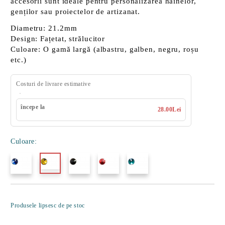
accesorii sunt ideale pentru personalizarea hainelor,
genților sau proiectelor de artizanat.
Diametru: 21.2mm
Design: Fațetat, strălucitor
Culoare: O gamă largă (albastru, galben, negru, roșu
etc.)
Costuri de livrare estimative
începe la
28.00Lei
Culoare:
Îmi doresc
Produsele lipsesc de pe stoc