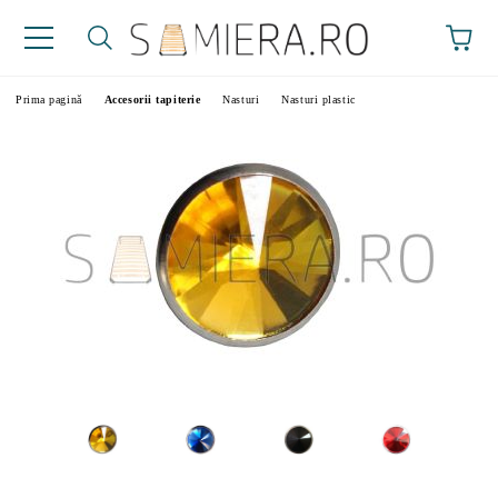
Prima pagină
Accesorii tapiterie
Nasturi
Nasturi plastic