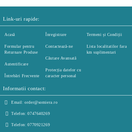
Link-uri rapide:
Acasă
Înregistrare
Termeni și Condiții
Formular pentru
Contactează-ne
Lista localitatilor fara
Returnare Produse
km suplimentari
Căutare Avansată
Autentificare
Protecția datelor cu
Întrebări Frecvente
caracter personal
Informatii contact:
Email:
order@somiera.ro
Telefon:
0747640269
Telefon:
0770921269