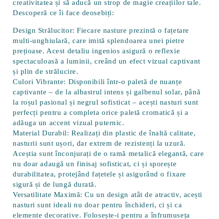
creativitatea și să aducă un strop de magie creațiilor tale.
Descoperă ce îi face deosebiți:
Design Strălucitor:
Fiecare nasture prezintă o
fațetare
multi-unghiulară
, care imită splendoarea unei pietre
prețioase. Acest detaliu ingenios asigură o reflexie
spectaculoasă a luminii, creând un efect vizual captivant
și plin de strălucire.
Culori Vibrante:
Disponibili într-o paletă de nuanțe
captivante – de la
albastrul intens
și
galbenul solar
, până
la
roșul pasional
și
negrul sofisticat
– acești nasturi sunt
perfecți pentru a completa orice paletă cromatică și a
adăuga un accent vizual puternic.
Material Durabil:
Realizați din
plastic de înaltă calitate
,
nasturii sunt ușori, dar extrem de rezistenți la uzură.
Aceștia sunt înconjurați de o
ramă metalică elegantă
, care
nu doar adaugă un finisaj sofisticat, ci și sporește
durabilitatea, protejând fațetele și asigurând o fixare
sigură și de lungă durată.
Versatilitate Maximă:
Cu un design atât de atractiv, acești
nasturi sunt ideali nu doar pentru închideri, ci și ca
elemente decorative. Folosește-i pentru a înfrumuseța