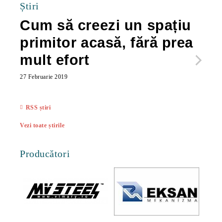
Știri
Cum să creezi un spațiu
Ca
primitor acasă, fără prea
po
mult efort
ma
ac
27 Februarie 2019
27 Feb
RSS știri
Vezi toate știrile
Producători