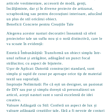
articole vestimentare, accesorii de modă, genți,
încălțăminte, dar și în diverse proiecte de artizanat,
scrapbooking sau pentru decorațiuni interioare, aducând
un plus de stil oricărui obiect.
Beneficii Concrete pentru Creațiile Tale
Alegerea acestor nasturi decorativi înseamnă să oferi
proiectelor tale un suflu nou și o notă distinctivă, care le
va scoate în evidență:
Estetică Îmbunătățită:
Transformă un obiect simplu într-
unul rafinat și atrăgător, adăugând un punct focal
strălucitor, cu aspect de bijuterie.
Ușor de Aplicat:
Datorită construcției standard, sunt
simplu și rapid de cusut pe aproape orice tip de material
textil sau suprafață.
Inspirație Nelimitată:
Fie că ești un designer, un pasionat
de DIY sau pur și simplu dorești să personalizezi un
articol, acești nasturi sunt o sursă excelentă de idei
creative.
Valoare Adăugată cu Stil:
Conferă un aspect de lux și
valoare adăugată creațiilor tale, fără a fi nevoie de costuri