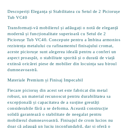
Descoperiți Eleganța și Stabilitatea cu Setul de 2 Piciorușe
Tub VC40
Transformați-vă mobilierul și adăugați o notă de eleganță
modernă și funcționalitate superioară cu Setul de 2
Piciorușe Tub VC40. Concepute pentru a îmbina armonios
rezistența metalului cu rafinamentul finisajului cromat,
aceste piciorușe sunt alegerea ideală pentru a conferi un
aspect proaspăt, o stabilitate sporită și o durată de viață
extinsă oricărei piese de mobilier din locuința sau biroul
dumneavoastră.
Materiale Premium și Finisaj Impecabil
Fiecare picioruș din acest set este fabricat din
metal
robust
, un material recunoscut pentru durabilitatea sa
excepțională și capacitatea de a susține greutăți
considerabile fără a se deforma. Această construcție
solidă garantează o stabilitate de neegalat pentru
mobilierul dumneavoastră. Finisajul de
crom lucios
nu
doar că adaugă un luciu inconfundabil, dar și oferă o