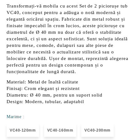
Transformați-vă mobila cu acest
Set de 2 piciorușe tub
VC40
, conceput pentru a adăuga o notă modernă și
elegantă oricărui spațiu. Fabricate din
metal robust
și
finisate impecabil în
crom lucios
, aceste piciorușe cu
diametrul de Ø 40 mm nu doar că oferă o stabilitate
excelentă, ci și un aspect sofisticat. Sunt soluția ideală
pentru mese, comode, dulapuri sau alte piese de
mobilier ce necesită o actualizare stilistică sau o
înlocuire durabilă. Ușor de montat, reprezintă alegerea
perfectă pentru un design contemporan și o
funcționalitate de lungă durată.
Material:
Metal de înaltă calitate
Finisaj:
Crom elegant și rezistent
Diametru:
Ø 40 mm, pentru un suport solid
Design:
Modern, tubular, adaptabil
Marime :
VC40-120mm
VC40-160mm
VC40-200mm