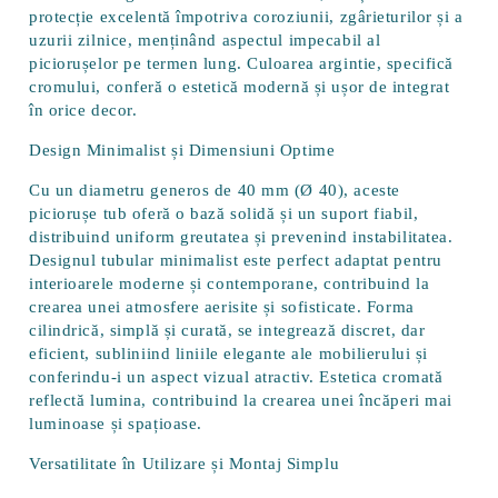
protecție excelentă împotriva coroziunii, zgârieturilor și a
uzurii zilnice, menținând aspectul impecabil al
piciorușelor pe termen lung. Culoarea argintie, specifică
cromului, conferă o estetică modernă și ușor de integrat
în orice decor.
Design Minimalist și Dimensiuni Optime
Cu un
diametru generos de 40 mm (Ø 40)
, aceste
piciorușe tub oferă o bază solidă și un suport fiabil,
distribuind uniform greutatea și prevenind instabilitatea.
Designul tubular minimalist este perfect adaptat pentru
interioarele moderne și contemporane, contribuind la
crearea unei atmosfere aerisite și sofisticate. Forma
cilindrică, simplă și curată, se integrează discret, dar
eficient, subliniind liniile elegante ale mobilierului și
conferindu-i un aspect vizual atractiv. Estetica cromată
reflectă lumina, contribuind la crearea unei încăperi mai
luminoase și spațioase.
Versatilitate în Utilizare și Montaj Simplu