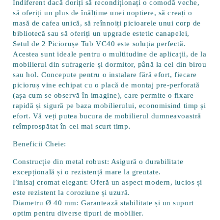
Indiferent dacă doriți să recondiționați o comodă veche,
să oferiți un plus de înălțime unei noptiere, să creați o
masă de cafea unică, să reînnoiți picioarele unui corp de
bibliotecă sau să oferiți un upgrade estetic canapelei,
Setul de 2 Piciorușe Tub VC40 este soluția perfectă.
Acestea sunt ideale pentru o multitudine de aplicații, de la
mobilierul din sufragerie și dormitor, până la cel din birou
sau hol. Concepute pentru o instalare fără efort, fiecare
picioruș vine echipat cu o placă de montaj pre-perforată
(așa cum se observă în imagine), care permite o fixare
rapidă și sigură pe baza mobilierului, economisind timp și
efort. Vă veți putea bucura de mobilierul dumneavoastră
reîmprospătat în cel mai scurt timp.
Beneficii Cheie:
Construcție din metal robust:
Asigură o durabilitate
excepțională și o rezistență mare la greutate.
Finisaj cromat elegant:
Oferă un aspect modern, lucios și
este rezistent la coroziune și uzură.
Diametru Ø 40 mm:
Garantează stabilitate și un suport
optim pentru diverse tipuri de mobilier.