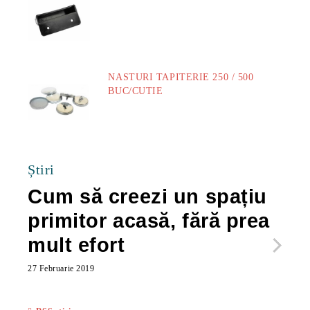
14.00Lei
NASTURI TAPITERIE 250 / 500
BUC/CUTIE
40.00Lei
Știri
Cum să creezi un spațiu
Ca
primitor acasă, fără prea
po
mult efort
ma
ac
27 Februarie 2019
27 Feb