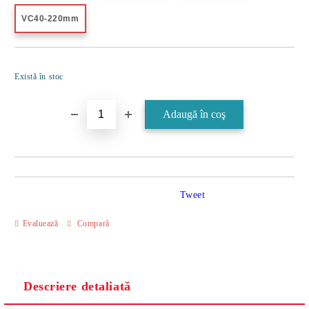
VC40-220mm
Îmi doresc
Există în stoc
Tweet
Evaluează
Compară
Descriere detaliată