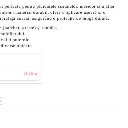
t perfecte pentru picioarele scaunelor, meselor și a altor
intr-un material durabil, oferă o aplicare ușoară și o
uprafață curată, asigurând o protecție de lungă durată.
 (parchet, gresie) și mobila.
mobilierului.
ivului puternic.
diverse obiecte.
28.00Lei
Îmi doresc