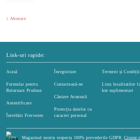
Abonare
Link-uri rapide:
Acasă
Înregistrare
Termeni și Condiții
Formular pentru
Contactează-ne
Lista localitatilor f
Returnare Produse
km suplimentari
Căutare Avansată
Autentificare
Protecția datelor cu
Întrebări Frecvente
caracter personal
Magazinul nostru respecta 100% prevederile GDPR.
Citeste 
GDPR