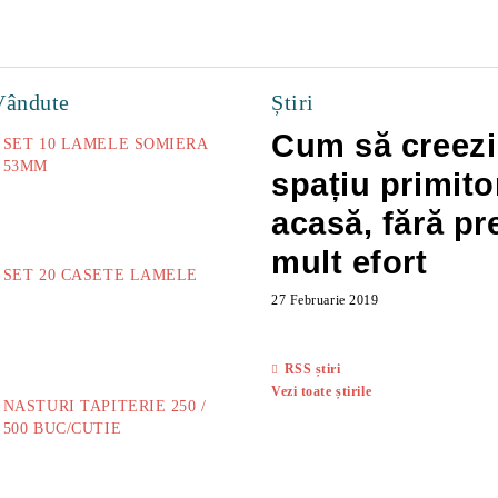
Vândute
Știri
Cum să creezi
SET 10 LAMELE SOMIERA
53MM
spațiu primito
73.00Lei
acasă, fără pr
mult efort
SET 20 CASETE LAMELE
27 Februarie 2019
14.00Lei
RSS știri
Vezi toate știrile
NASTURI TAPITERIE 250 /
500 BUC/CUTIE
40.00Lei