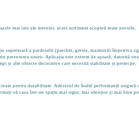
bazele mai late ale meselor, acest sortiment acoperă toate nevoile.
ție superioară a pardoselii
(parchet, gresie, marmură) împotriva zgâ
in prevenirea uzurii. Aplicația este
extrem de ușoară
, datorită st
i și alte obiecte decorative care necesită stabilitate și protecție.
create pentru durabilitate. Adezivul de înaltă performanță asigură o 
mați-vă casa într-un spațiu mai sigur, mai silențios și mai bine pro