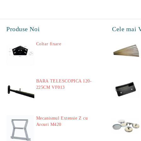
Produse Noi
Cele mai 
Coltar fixare
18.60Lei
BARA TELESCOPICA 120-
225CM VF013
29.00Lei
Mecanismul Extensie Z cu
Arcuri M420
51.00Lei