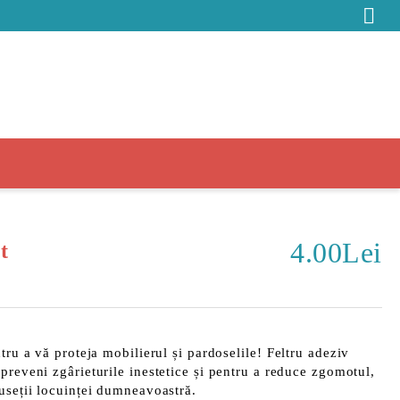
4.00Lei
t
tru a vă proteja mobilierul și pardoselile!
Feltru adeziv
preveni zgârieturile inestetice și pentru a reduce zgomotul,
useții locuinței dumneavoastră.