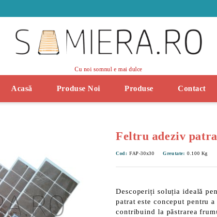
Cu noi somnul e mai dulce
Acasă
Produse Noi
Produse
Contact
Feltru adeziv patra
Cod:
FAP-30x30
Greutate:
0.100
Kg
Descoperiți soluția ideală pen
patrat
este conceput pentru a 
contribuind la păstrarea frum