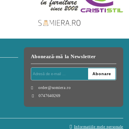
Abonează-mă la Newsletter
order@somiera.ro
0747640269
Informatiile mele personale