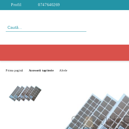
Profil
0747640269
Prima pagină
Accesorii tapiterie
Altele