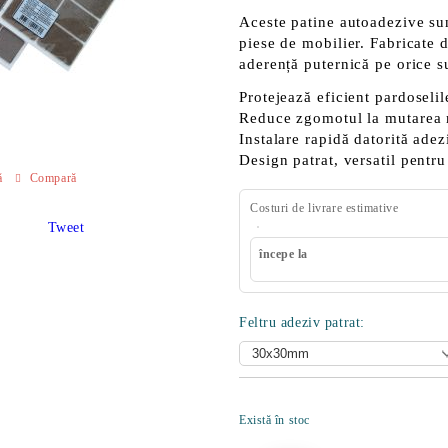
Aceste patine autoadezive sun
piese de mobilier. Fabricate d
aderență puternică pe orice s
Protejează eficient
pardoselile
Reduce zgomotul
la mutarea 
Instalare rapidă
datorită adez
Design patrat,
versatil
pentru 
ă
Compară
Costuri de livrare estimative
Tweet
începe la
Feltru adeziv patrat:
Există în stoc