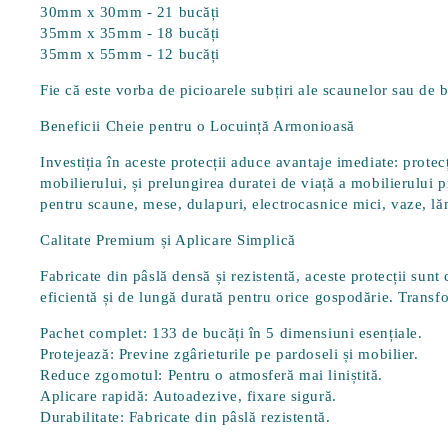
30mm x 30mm
- 21 bucăți
35mm x 35mm
- 18 bucăți
35mm x 55mm
- 12 bucăți
Fie că este vorba de picioarele subțiri ale scaunelor sau de 
Beneficii Cheie pentru o Locuință Armonioasă
Investiția în aceste protecții aduce avantaje imediate:
protec
mobilierului, și
prelungirea duratei de viață a mobilierului
pr
pentru scaune, mese, dulapuri, electrocasnice mici, vaze, lămp
Calitate Premium și Aplicare Simplică
Fabricate din pâslă densă și rezistentă, aceste protecții sunt 
eficientă și de lungă durată pentru orice gospodărie. Transfor
Pachet complet:
133 de bucăți în 5 dimensiuni esențiale.
Protejează:
Previne zgârieturile pe pardoseli și mobilier.
Reduce zgomotul:
Pentru o atmosferă mai liniștită.
Aplicare rapidă:
Autoadezive, fixare sigură.
Durabilitate:
Fabricate din pâslă rezistentă.