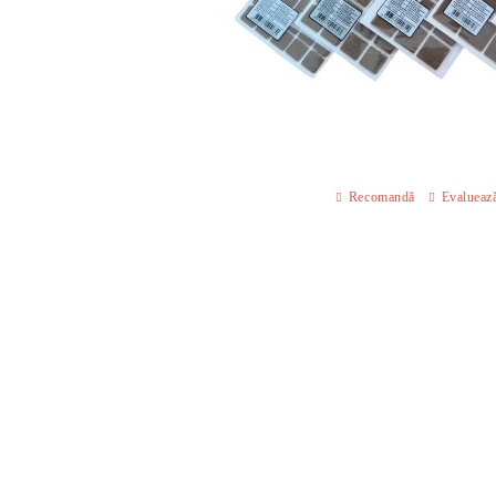
Recomandă
Evalueaz