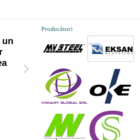
Producători
 un
Cateva lucruri pe
r
care le poti face
ea
pentru a maximiza
spatiul mic de
acasa
27 Februarie 2019