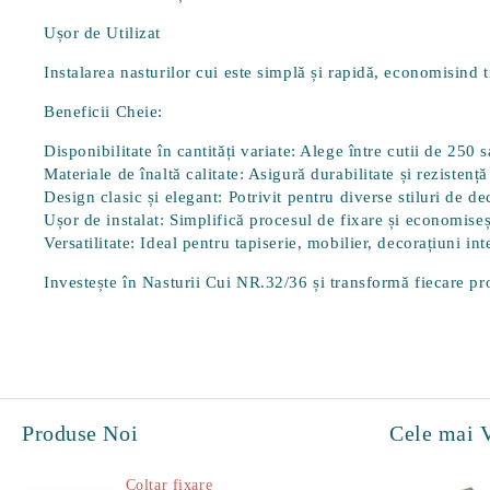
Ușor de Utilizat
Instalarea nasturilor cui este simplă și rapidă, economisind ti
Beneficii Cheie:
Disponibilitate în cantități variate
: Alege între cutii de 250 
Materiale de înaltă calitate
: Asigură durabilitate și rezistență
Design clasic și elegant
: Potrivit pentru diverse stiluri de de
Ușor de instalat
: Simplifică procesul de fixare și economiseș
Versatilitate
: Ideal pentru tapiserie, mobilier, decorațiuni int
Investește în
Nasturii Cui NR.32/36
și transformă fiecare pro
Produse Noi
Cele mai 
Coltar fixare