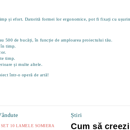
mp și efort. Datorită formei lor ergonomice, pot fi fixați cu ușurinț
sau 500 de bucăți, în funcție de amploarea proiectului tău.
 în timp.
cor.
te timp.
erioare și multe altele.
iect într-o operă de artă!
Vândute
Știri
Cum să creezi
SET 10 LAMELE SOMIERA