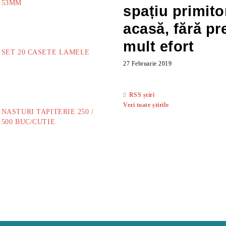
53MM
spațiu primito
73.00Lei
acasă, fără pr
mult efort
SET 20 CASETE LAMELE
27 Februarie 2019
14.00Lei
RSS știri
Vezi toate știrile
NASTURI TAPITERIE 250 /
500 BUC/CUTIE
40.00Lei