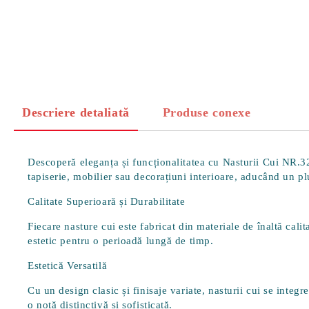
Descriere detaliată
Produse conexe
Descoperă eleganța și funcționalitatea cu
Nasturii Cui NR.3
tapiserie, mobilier sau decorațiuni interioare, aducând un pl
Calitate Superioară și Durabilitate
Fiecare nasture cui este fabricat din materiale de înaltă cali
estetic pentru o perioadă lungă de timp.
Estetică Versatilă
Cu un design clasic și finisaje variate, nasturii cui se integ
o notă distinctivă și sofisticată.