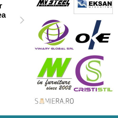
r
care le poti face
ea
pentru a maximiza
spatiul mic de
acasa
27 Februarie 2019