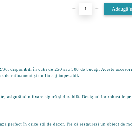
2/36
, disponibili în cutii de
250 sau 500 de bucăți
. Aceste accesori
us de rafinament și un finisaj impecabil.
tate, asigurând o fixare sigură și durabilă. Designul lor robust le pe
rează perfect în orice stil de decor. Fie că restaurezi un obiect de m