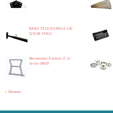
18.60Lei
BARA TELESCOPICA 120-
225CM VF013
29.00Lei
Mecanismul Extensie Z cu
Arcuri M420
51.00Lei
Abonare