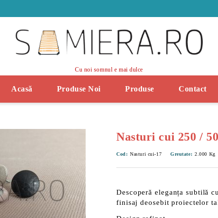
Cu noi somnul e mai dulce
Acasă
Produse Noi
Produse
Contact
Nasturi cui 250 / 5
Cod:
Nasturi cui-17
Greutate:
2.000
Kg
Descoperă eleganța subtilă c
finisaj deosebit proiectelor ta