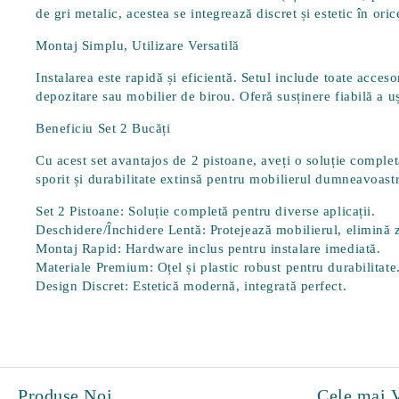
de gri metalic, acestea se integrează discret și estetic în ori
Montaj Simplu, Utilizare Versatilă
Instalarea este
rapidă și eficientă
. Setul include toate acceso
depozitare sau mobilier de birou. Oferă susținere fiabilă a uș
Beneficiu Set 2 Bucăți
Cu acest set avantajos de 2 pistoane, aveți o soluție complet
sporit și durabilitate extinsă pentru mobilierul dumneavoastr
Set 2 Pistoane:
Soluție completă pentru diverse aplicații.
Deschidere/Închidere Lentă:
Protejează mobilierul, elimină
Montaj Rapid:
Hardware inclus pentru instalare imediată.
Materiale Premium:
Oțel și plastic robust pentru durabilitate
Design Discret:
Estetică modernă, integrată perfect.
Produse Noi
Cele mai 