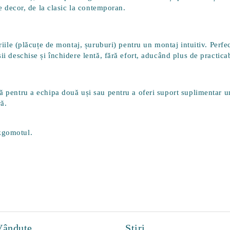
ce decor, de la clasic la contemporan.
riile (plăcuțe de montaj, șuruburi) pentru un montaj intuitiv. Perf
ii deschise și închidere lentă, fără efort, aducând plus de practicab
ă pentru a echipa două uși sau pentru a oferi suport suplimentar un
ă.
 zgomotul.
.
Vândute
Știri