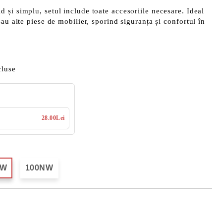
id și simplu
, setul include toate accesoriile necesare. Ideal
au alte piese de mobilier, sporind siguranța și confortul în
cluse
28.00Lei
NW
100NW
Îmi doresc