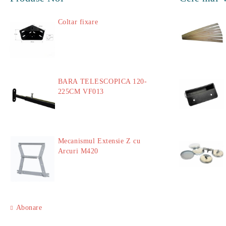
Coltar fixare
18.60Lei
BARA TELESCOPICA 120-
225CM VF013
29.00Lei
Mecanismul Extensie Z cu
Arcuri M420
51.00Lei
Abonare