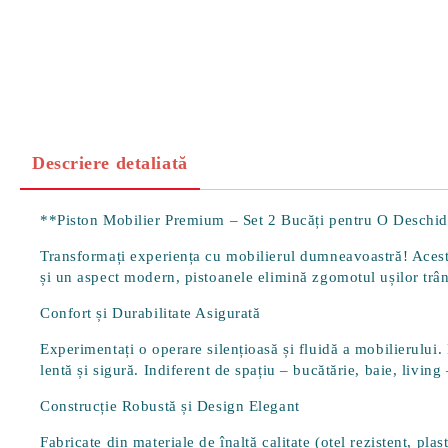
Descriere detaliată
**Piston Mobilier Premium – Set 2 Bucăți pentru O Deschid
Transformați experiența cu mobilierul dumneavoastră! Acest s
și un aspect modern, pistoanele elimină zgomotul ușilor trânt
Confort și Durabilitate Asigurată
Experimentați o operare
silențioasă și fluidă
a mobilierului. 
lentă și sigură. Indiferent de spațiu – bucătărie, baie, living
Construcție Robustă și Design Elegant
Fabricate din
materiale de înaltă calitate
(oțel rezistent, pla