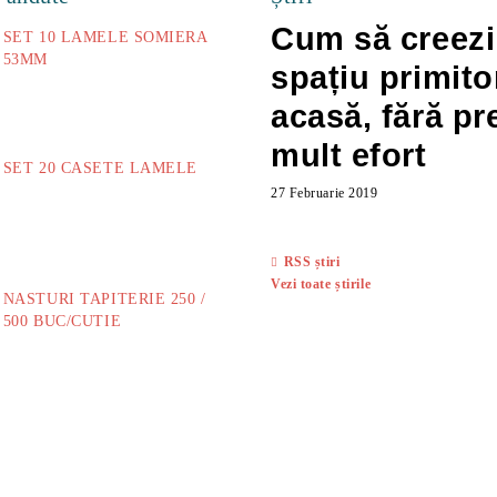
Cum să creezi
SET 10 LAMELE SOMIERA
53MM
spațiu primito
73.00Lei
acasă, fără pr
mult efort
SET 20 CASETE LAMELE
27 Februarie 2019
14.00Lei
RSS știri
Vezi toate știrile
NASTURI TAPITERIE 250 /
500 BUC/CUTIE
40.00Lei