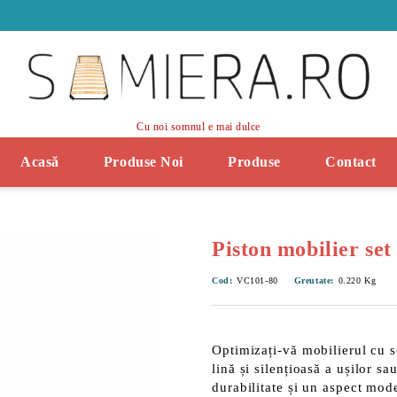
Cu noi somnul e mai dulce
Acasă
Produse Noi
Produse
Contact
Piston mobilier set
Cod:
VC101-80
Greutate:
0.220
Kg
Optimizați-vă mobilierul cu 
lină și silențioasă
a ușilor sau
durabilitate și un aspect mod