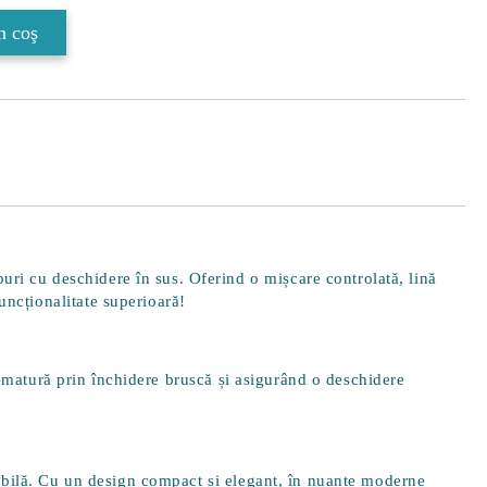
uri cu deschidere în sus. Oferind o mișcare controlată, lină
uncționalitate superioară!
matură prin închidere bruscă și asigurând o deschidere
fiabilă. Cu un design compact și elegant, în nuanțe moderne