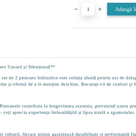
ere Ușoară și Silențioasă**
et de 2 pistoane hidraulice este soluția ideală pentru uși de dulap
ite și efortul de a le menține deschise. Bucurați-vă de confort și f
Pistoanele contribuie la
longevitatea
acestuia, prevenind uzura pre
 – veți aprecia experiența îmbunătățită și lipsa totală a zgomotului.
stic robust), fiecare piston garantează durabilitate și performanță 