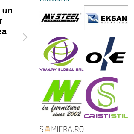
 un
Cateva lucruri pe
r
care le poti face
ea
pentru a maximiza
spatiul mic de
acasa
27 Februarie 2019