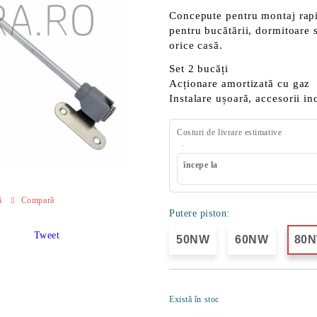
Concepute pentru
montaj rap
pentru bucătării, dormitoare s
orice casă.
Set 2 bucăți
Acționare amortizată
cu gaz
Instalare ușoară
, accesorii in
Costuri de livrare estimative
începe la
ă
Compară
Putere piston:
Tweet
50NW
60NW
80
Există în stoc