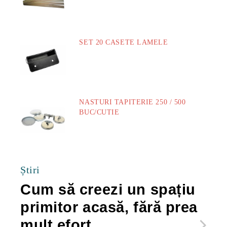
SET 20 CASETE LAMELE
14.00Lei
NASTURI TAPITERIE 250 / 500
BUC/CUTIE
40.00Lei
Știri
Cum să creezi un spațiu
Ca
primitor acasă, fără prea
po
mult efort
ma