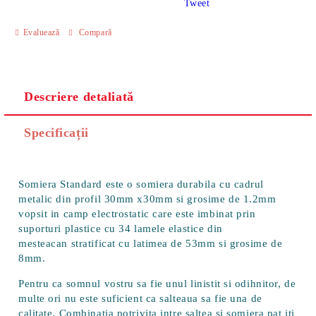
Tweet
Evaluează
Compară
Descriere detaliată
Specificații
Somiera Standard este o somiera durabila cu cadrul
metalic din profil 30mm x30mm si grosime de 1.2mm
vopsit in camp electrostatic care este imbinat prin
suporturi plastice cu 34 lamele elastice din
mesteacan stratificat cu latimea de 53mm si grosime de
8mm.
Pentru ca somnul vostru sa fie unul linistit si odihnitor, de
multe ori nu este suficient ca salteaua sa fie una de
calitate. Combinatia potrivita intre saltea si somiera pat iti