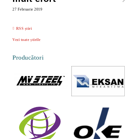
ac
27 Februarie 2019
27 Feb
RSS știri
Vezi toate știrile
Producători