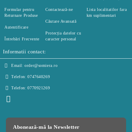
Formular pentru
Contactează-ne
Lista localitatilor fara
Returnare Produse
km suplimentari
Căutare Avansată
Autentificare
Protecția datelor cu
Întrebări Frecvente
caracter personal
Informatii contact:
Email:
order@somiera.ro
Telefon:
0747640269
Telefon:
0770921269
Abonează-mă la Newsletter