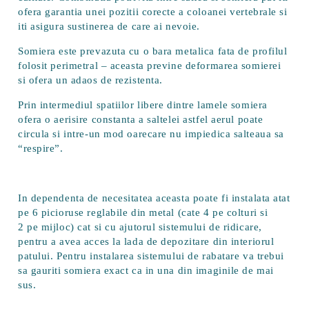
ofera garantia unei pozitii corecte a coloanei vertebrale si
iti asigura sustinerea de care ai nevoie.
Somiera este prevazuta cu o bara metalica fata de profilul
folosit perimetral – aceasta previne deformarea somierei
si ofera un adaos de rezistenta.
Prin intermediul spatiilor libere dintre lamele somiera
ofera o aerisire constanta a saltelei astfel aerul poate
circula si intre-un mod oarecare nu impiedica salteaua sa
“respire”.
In dependenta de necesitatea aceasta poate fi instalata atat
pe 6 picioruse reglabile din metal (cate 4 pe colturi si
2 pe mijloc) cat si cu ajutorul sistemului de ridicare,
pentru a avea acces la lada de depozitare din interiorul
patului. Pentru instalarea sistemului de rabatare va trebui
sa gauriti somiera exact ca in una din imaginile de mai
sus.