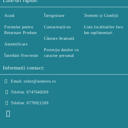
Link-uri rapide:
Acasă
Înregistrare
Termeni și Condiții
Formular pentru
Contactează-ne
Lista localitatilor fara
Returnare Produse
km suplimentari
Căutare Avansată
Autentificare
Protecția datelor cu
Întrebări Frecvente
caracter personal
Informatii contact:
Email:
order@somiera.ro
Telefon:
0747640269
Telefon:
0770921269