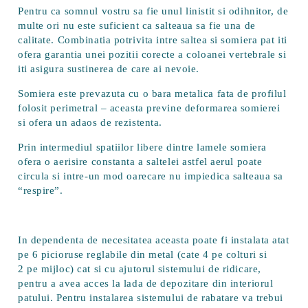
Pentru ca somnul vostru sa fie unul linistit si odihnitor, de
multe ori nu este suficient ca salteaua sa fie una de
calitate. Combinatia potrivita intre saltea si somiera pat iti
ofera garantia unei pozitii corecte a coloanei vertebrale si
iti asigura sustinerea de care ai nevoie.
Somiera este prevazuta cu o bara metalica fata de profilul
folosit perimetral – aceasta previne deformarea somierei
si ofera un adaos de rezistenta.
Prin intermediul spatiilor libere dintre lamele somiera
ofera o aerisire constanta a saltelei astfel aerul poate
circula si intre-un mod oarecare nu impiedica salteaua sa
“respire”.
In dependenta de necesitatea aceasta poate fi instalata atat
pe 6 picioruse reglabile din metal (cate 4 pe colturi si
2 pe mijloc) cat si cu ajutorul sistemului de ridicare,
pentru a avea acces la lada de depozitare din interiorul
patului. Pentru instalarea sistemului de rabatare va trebui