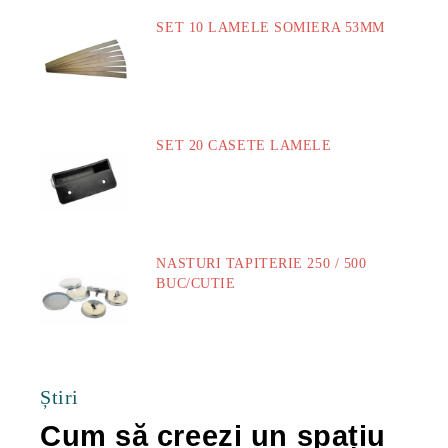
SET 10 LAMELE SOMIERA 53MM
73.00Lei
SET 20 CASETE LAMELE
14.00Lei
NASTURI TAPITERIE 250 / 500
BUC/CUTIE
40.00Lei
Știri
Cum să creezi un spațiu
Ca