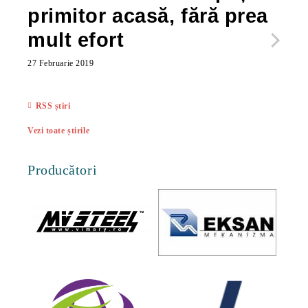
primitor acasă, fără prea
po
mult efort
ma
ac
27 Februarie 2019
27 Feb
RSS știri
Vezi toate știrile
Producători