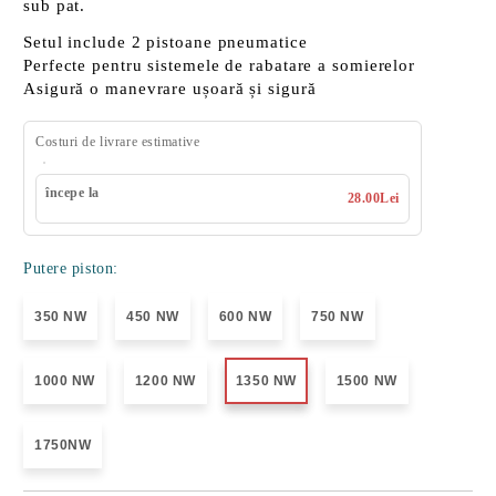
sub pat.
Setul include
2 pistoane pneumatice
Perfecte pentru
sistemele de rabatare a somierelor
Asigură o
manevrare ușoară și sigură
Costuri de livrare estimative
începe la
28.00Lei
Putere piston:
350 NW
450 NW
600 NW
750 NW
1000 NW
1200 NW
1350 NW
1500 NW
1750NW