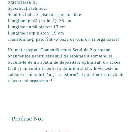
organizarea ta.
Specificații tehnice:
Setul include:
2 pistoane pneumatice
Lungime totală (extinsă):
36 cm
Lungime cursă piston:
13 cm
Lungime corp piston:
19 cm
Transformă-ți patul într-o oază de confort și organizare!
Nu mai aștepta! Comandă acum
Setul de 2 pistoane
pneumatice pentru sistemul de rabatare a somierei
și
bucură-te de un spațiu de depozitare optimizat, un acces
facil și un confort sporit în dormitorul tău. Investește în
calitatea somnului tău și transformă-ți patul într-o oază de
relaxare și organizare!
Produse Noi