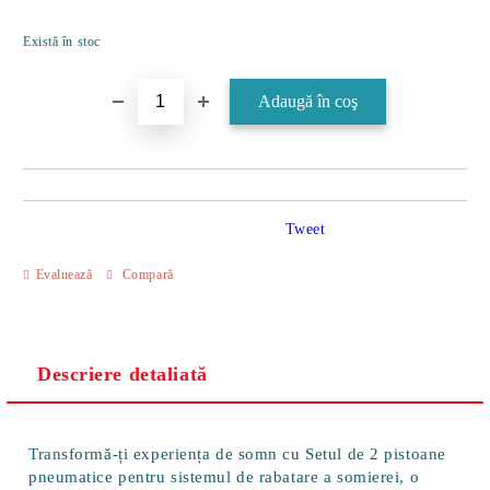
Îmi doresc
Există în stoc
Tweet
Evaluează
Compară
Descriere detaliată
Transformă-ți experiența de somn cu
Setul de 2 pistoane
pneumatice pentru sistemul de rabatare a somierei
, o