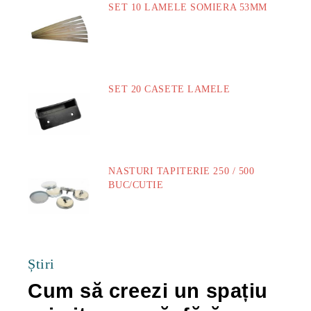
SET 10 LAMELE SOMIERA 53MM
73.00Lei
SET 20 CASETE LAMELE
14.00Lei
NASTURI TAPITERIE 250 / 500
BUC/CUTIE
40.00Lei
Știri
Cum să creezi un spațiu
Ca