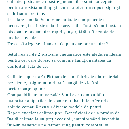
calitate, pistoanele noastre pneumatice sunt concepute
pentru a rezista în timp și pentru a oferi un suport sigur și
stabil somierei tale.
Instalare simplă:
Setul vine cu toate componentele
necesare și cu instrucțiuni clare, astfel încât să poți instala
pistoanele pneumatice rapid și ușor, fără a fi nevoie de
unelte speciale.
De ce să alegi setul nostru de pistoane pneumatice?
Setul nostru de 2 pistoane pneumatice este alegerea ideală
pentru cei care doresc să combine funcționalitatea cu
confortul. Iată de ce:
Calitate superioară:
Pistoanele sunt fabricate din materiale
rezistente, asigurând o durată lungă de viață și
performanțe optime.
Compatibilitate universală:
Setul este compatibil cu
majoritatea tipurilor de somiere rabatabile, oferind o
soluție versatilă pentru diverse modele de paturi.
Raport excelent calitate-preț:
Beneficiezi de un produs de
înaltă calitate la un preț accesibil, transformând investiția
într-un beneficiu pe termen lung pentru confortul și