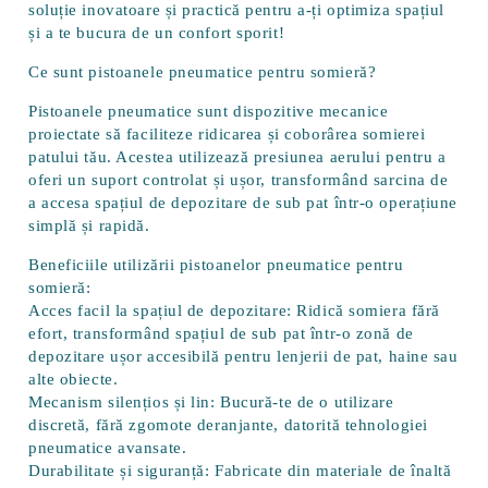
soluție inovatoare și practică pentru a-ți optimiza spațiul
și a te bucura de un confort sporit!
Ce sunt pistoanele pneumatice pentru somieră?
Pistoanele pneumatice sunt dispozitive mecanice
proiectate să faciliteze ridicarea și coborârea somierei
patului tău. Acestea utilizează presiunea aerului pentru a
oferi un suport controlat și ușor, transformând sarcina de
a accesa spațiul de depozitare de sub pat într-o operațiune
simplă și rapidă.
Beneficiile utilizării pistoanelor pneumatice pentru
somieră:
Acces facil la spațiul de depozitare:
Ridică somiera fără
efort, transformând spațiul de sub pat într-o zonă de
depozitare ușor accesibilă pentru lenjerii de pat, haine sau
alte obiecte.
Mecanism silențios și lin:
Bucură-te de o utilizare
discretă, fără zgomote deranjante, datorită tehnologiei
pneumatice avansate.
Durabilitate și siguranță:
Fabricate din materiale de înaltă