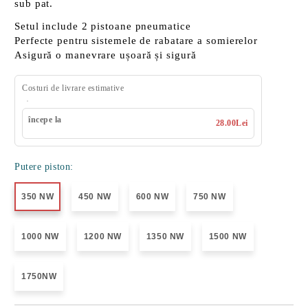
sub pat.
Setul include
2 pistoane pneumatice
Perfecte pentru
sistemele de rabatare a somierelor
Asigură o
manevrare ușoară și sigură
Costuri de livrare estimative
începe la
28.00Lei
Putere piston:
350 NW
450 NW
600 NW
750 NW
1000 NW
1200 NW
1350 NW
1500 NW
1750NW