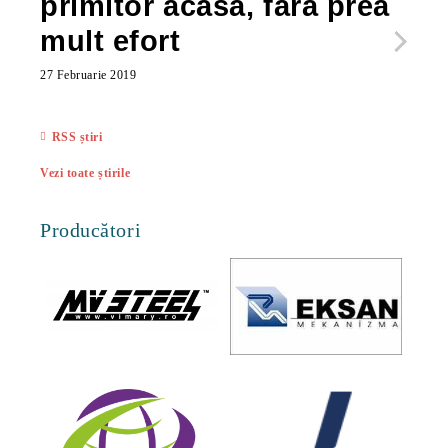
primitor acasă, fără prea
po
mult efort
ma
ac
27 Februarie 2019
27 Feb
RSS știri
Vezi toate știrile
Producători