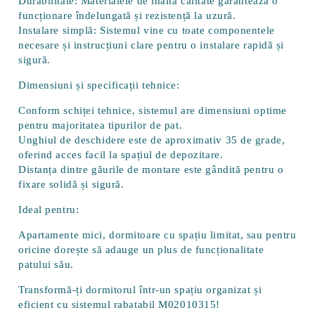
Durabilitate:
Materialele de înaltă calitate garantează o
funcționare îndelungată și rezistență la uzură.
Instalare simplă:
Sistemul vine cu toate componentele
necesare și instrucțiuni clare pentru o instalare rapidă și
sigură.
Dimensiuni și specificații tehnice:
Conform schiței tehnice, sistemul are dimensiuni optime
pentru majoritatea tipurilor de pat.
Unghiul de deschidere este de aproximativ 35 de grade,
oferind acces facil la spațiul de depozitare.
Distanța dintre găurile de montare este gândită pentru o
fixare solidă și sigură.
Ideal pentru:
Apartamente mici, dormitoare cu spațiu limitat, sau pentru
oricine dorește să adauge un plus de funcționalitate
patului său.
Transformă-ți dormitorul într-un spațiu organizat și
eficient cu sistemul rabatabil M02010315!