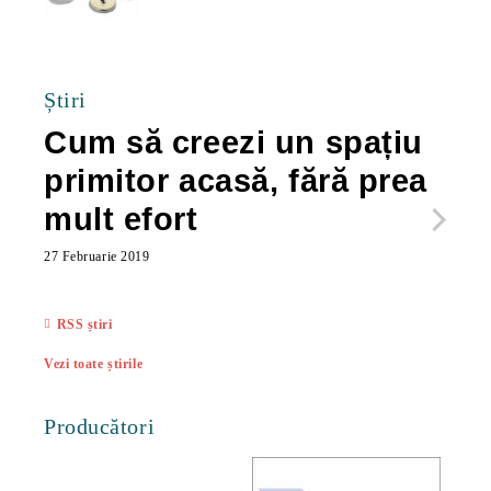
40.00Lei
Știri
Cum să creezi un spațiu
Ca
primitor acasă, fără prea
po
mult efort
ma
ac
27 Februarie 2019
27 Feb
RSS știri
Vezi toate știrile
Producători