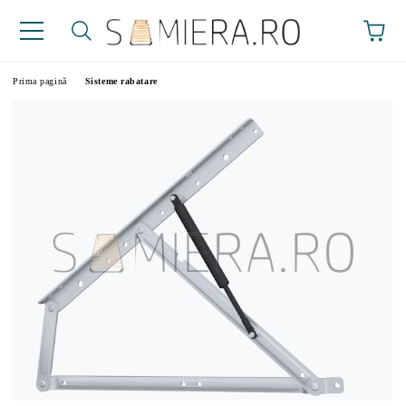
Prima pagină
Sisteme rabatare