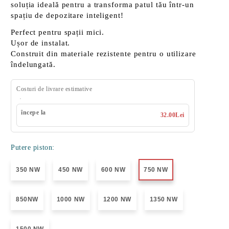
soluția ideală pentru a transforma patul tău într-un
spațiu de depozitare inteligent!
Perfect pentru spații mici.
Ușor de instalat.
Construit din materiale
rezistente
pentru o utilizare
îndelungată.
Costuri de livrare estimative
începe la
32.00Lei
Putere piston:
350 NW
450 NW
600 NW
750 NW
850NW
1000 NW
1200 NW
1350 NW