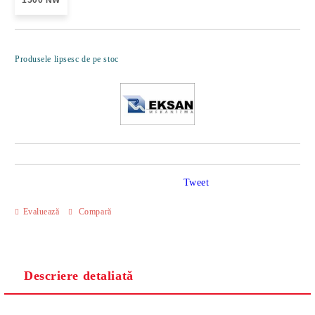
1500 NW
Îmi doresc
Produsele lipsesc de pe stoc
Tweet
Evaluează
Compară
Descriere detaliată