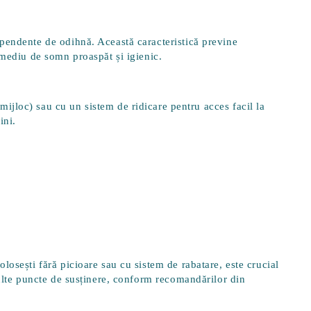
pendente de odihnă
. Această caracteristică previne
mediu de somn proaspăt și igienic.
e mijloc) sau cu un
sistem de ridicare
pentru acces facil la
ini.
losești fără picioare sau cu sistem de rabatare, este crucial
multe puncte de susținere, conform recomandărilor din