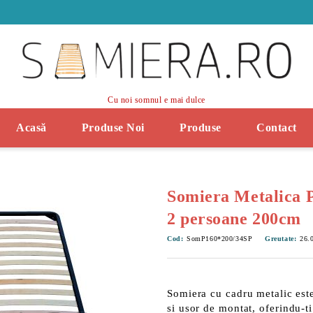
Cu noi somnul e mai dulce
Acasă
Produse Noi
Produse
Contact
Somiera Metalica 
2 persoane 200cm
Cod:
SomP160*200/34SP
Greutate:
26.
Somiera cu cadru metalic est
si
usor de montat
, oferindu-t