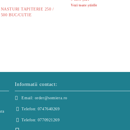
Vezi toate știrile
NASTURI TAPITERIE 250 /
500 BUC/CUTIE
40.00Lei
Informatii contact:
Email:
order@somiera.ro
Telefon:
0747640269
ara
Telefon:
0770921269