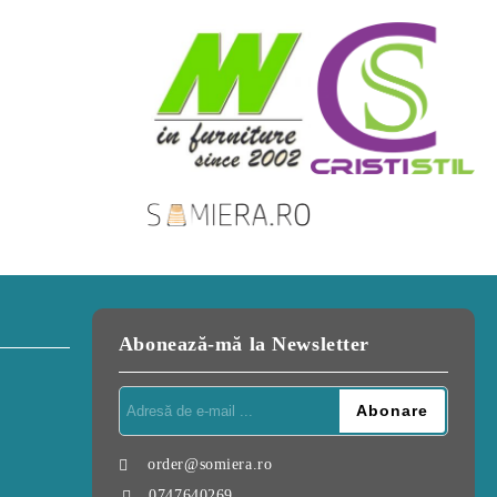
Abonează-mă la Newsletter
order@somiera.ro
0747640269