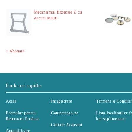
Mecanismul Extensie Z cu
Arcuri M420
51.00Lei
Abonare
Link-uri rapide:
Acasă
Înregistrare
Termeni și Condiții
Formular pentru
Contactează-ne
Lista localitatilor f
Returnare Produse
km suplimentari
Căutare Avansată
Autentificare