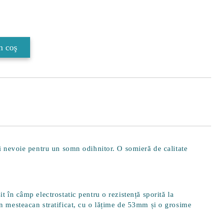
Îmi doresc
ai nevoie pentru un somn odihnitor. O somieră de calitate
în câmp electrostatic pentru o rezistență sporită la
n mesteacan stratificat, cu o lățime de 53mm și o grosime