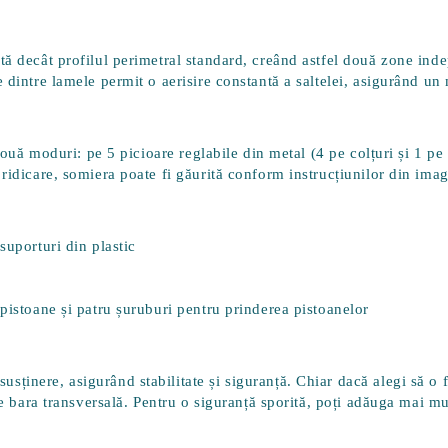
ntă decât profilul perimetral standard, creând astfel
două zone inde
e dintre lamele permit o
aerisire constantă a saltelei
, asigurând un 
 două moduri: pe 5
picioare reglabile din metal
(4 pe colțuri și 1 p
ridicare, somiera poate fi găurită conform instrucțiunilor din imag
suporturi din plastic
 pistoane și patru șuruburi pentru prinderea pistoanelor
inere, asigurând stabilitate și siguranță. Chiar dacă alegi să o fo
 pe bara transversală. Pentru o siguranță sporită, poți adăuga mai 