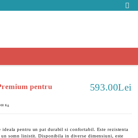
593.00Lei
Premium pentru
000
Kg
e ideala pentru un pat
durabil
si
confortabil
. Este
rezistenta
i un somn linistit. Disponibila in diverse dimensiuni, este