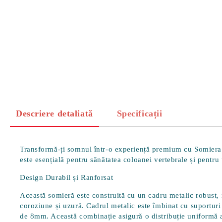
Descriere detaliată
Specificații
Transformă-ți somnul într-o experiență premium cu
Somiera
este esențială pentru sănătatea coloanei vertebrale și pentr
Design Durabil și Ranforsat
Această somieră este construită cu un
cadru metalic robust
,
coroziune și uzură. Cadrul metalic este îmbinat cu suporturi p
de 8mm. Această combinație asigură o distribuție uniformă a 