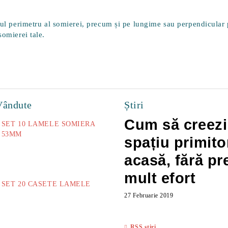
egul perimetru al somierei, precum și pe lungime sau perpendicular
somierei tale.
Vândute
Știri
Cum să creezi
SET 10 LAMELE SOMIERA
53MM
spațiu primito
73.00Lei
acasă, fără pr
mult efort
SET 20 CASETE LAMELE
27 Februarie 2019
14.00Lei
RSS știri