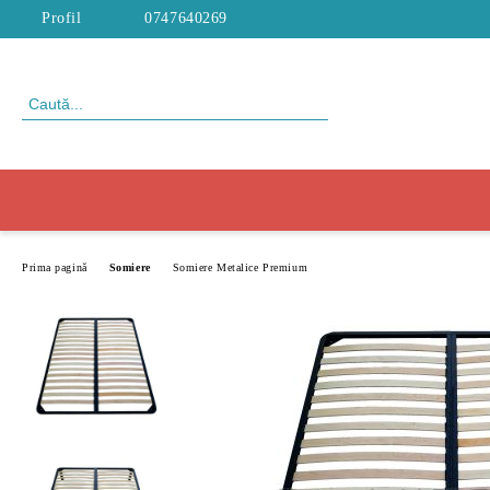
Profil
0747640269
Prima pagină
Somiere
Somiere Metalice Premium