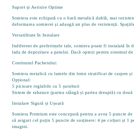
Suport și Aerisire Optime
Somiera este echipată cu o
bară metalică dublă
, mai reziste
deformarea somierei și adaugă un plus de rezistență. Spațiil
Versatilitate în Instalare
Indiferent de preferințele tale, somiera poate fi instalată în
lada de depozitare a patului. Dacă optezi pentru sistemul de 
Continutul Pachetului:
Somiera metalică cu lamele din lemn stratificat de carpen și 
Opțional:
5 picioare reglabile cu 5 șuruburi
Sistem de rabatare (partea stângă și partea dreaptă) cu două
Instalare Sigură și Ușoară
Somiera Premium este concepută pentru a avea 5 puncte de susț
să asiguri cel puțin 5 puncte de susținere: 4 pe colțuri și 1
imagini.