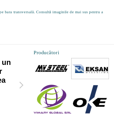
 pe bara transversală. Consultă imaginile de mai sus pentru a
Producători
 un
Cateva lucruri pe
r
care le poti face
ea
pentru a maximiza
spatiul mic de
acasa
27 Februarie 2019