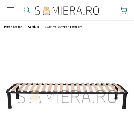
Prima pagină
Somiere
Somiere Metalice Premium