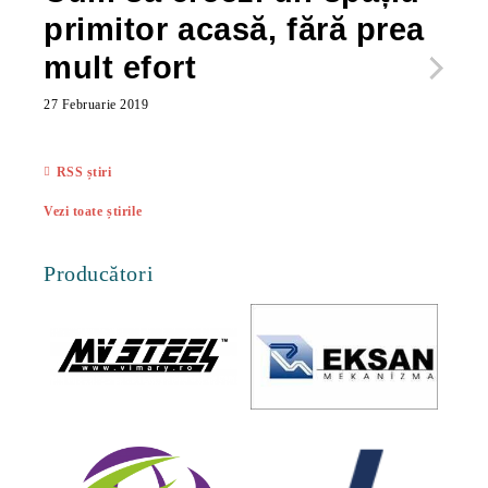
primitor acasă, fără prea
po
mult efort
ma
ac
27 Februarie 2019
27 Feb
RSS știri
Vezi toate știrile
Producători