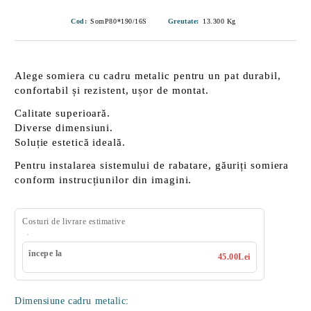
Cod:
SomP80*190/16S
Greutate:
13.300
Kg
Alege somiera cu cadru metalic pentru un pat
durabil
,
confortabil
și
rezistent
, ușor de montat.
Calitate superioară.
Diverse dimensiuni.
Soluție estetică ideală.
Pentru instalarea sistemului de rabatare, găuriți somiera
conform instrucțiunilor din imagini.
Costuri de livrare estimative
începe la
45.00Lei
Dimensiune cadru metalic: