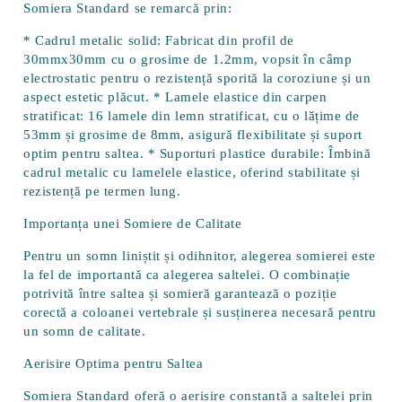
Somiera Standard se remarcă prin:
*
Cadrul metalic solid
: Fabricat din profil de
30mmx30mm cu o grosime de 1.2mm, vopsit în câmp
electrostatic pentru o rezistență sporită la coroziune și un
aspect estetic plăcut. *
Lamele elastice din carpen
stratificat
: 16 lamele din lemn stratificat, cu o lățime de
53mm și grosime de 8mm, asigură flexibilitate și suport
optim pentru saltea. *
Suporturi plastice durabile
: Îmbină
cadrul metalic cu lamelele elastice, oferind stabilitate și
rezistență pe termen lung.
Importanța unei Somiere de Calitate
Pentru un somn liniștit și odihnitor, alegerea somierei este
la fel de importantă ca alegerea saltelei. O combinație
potrivită între saltea și somieră garantează o poziție
corectă a coloanei vertebrale și susținerea necesară pentru
un somn de calitate.
Aerisire Optima pentru Saltea
Somiera Standard oferă o aerisire constantă a saltelei prin