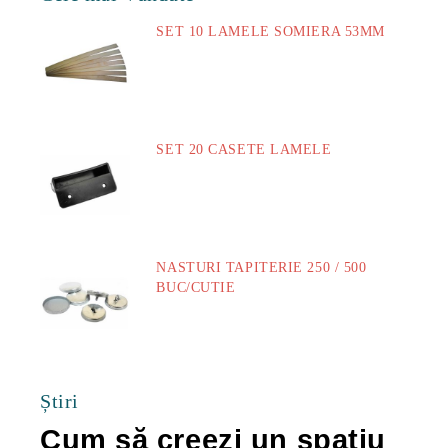
SET 10 LAMELE SOMIERA 53MM
73.00Lei
SET 20 CASETE LAMELE
14.00Lei
NASTURI TAPITERIE 250 / 500
BUC/CUTIE
40.00Lei
Știri
Cum să creezi un spațiu
Ca