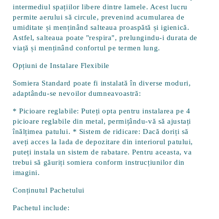
intermediul spațiilor libere dintre lamele. Acest lucru
permite aerului să circule, prevenind acumularea de
umiditate și menținând salteaua proaspătă și igienică.
Astfel, salteaua poate "respira", prelungindu-i durata de
viață și menținând confortul pe termen lung.
Opțiuni de Instalare Flexibile
Somiera Standard poate fi instalată în diverse moduri,
adaptându-se nevoilor dumneavoastră:
*
Picioare reglabile
: Puteți opta pentru instalarea pe 4
picioare reglabile din metal, permițându-vă să ajustați
înălțimea patului. *
Sistem de ridicare
: Dacă doriți să
aveți acces la lada de depozitare din interiorul patului,
puteți instala un sistem de rabatare. Pentru aceasta, va
trebui să găuriți somiera conform instrucțiunilor din
imagini.
Conținutul Pachetului
Pachetul include: