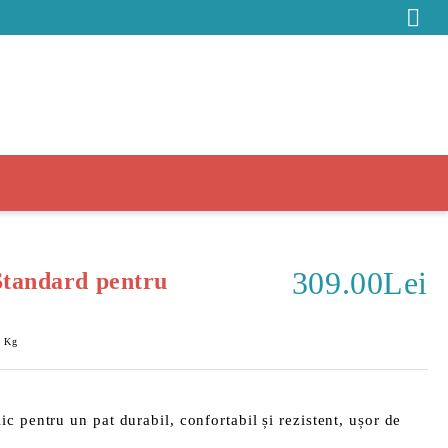
309.00Lei
Standard pentru
0
Kg
lic pentru un pat
durabil
,
confortabil
și
rezistent
, ușor de