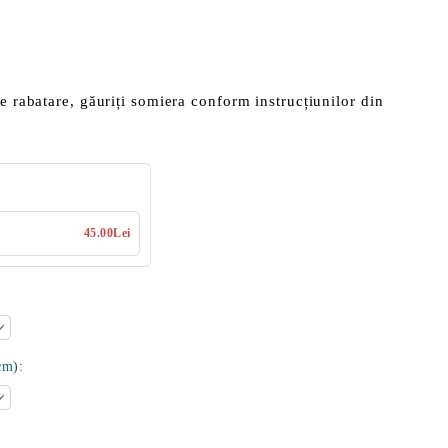
de rabatare, găuriți somiera conform instrucțiunilor din
45.00Lei
cm):