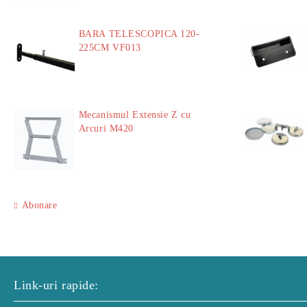
BARA TELESCOPICA 120-
225CM VF013
29.00Lei
Mecanismul Extensie Z cu
Arcuri M420
51.00Lei
Abonare
Link-uri rapide: