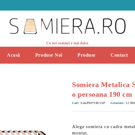
Cu noi somnul e mai dulce
Acasă
Produse Noi
Produse
Contact
Somiera Metalica 
o persoana 190 cm
Cod:
SomP80*190/16P
Greutate:
12.90
Alege somiera cu cadru meta
montat.