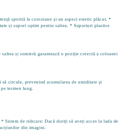
ță sporită la coroziune și un aspect estetic plăcut. *
tate și suport optim pentru saltea. *
Suporturi plastice
re saltea și somieră garantează o poziție corectă a coloanei
ui să circule, prevenind acumularea de umiditate și
l pe termen lung.
. *
Sistem de ridicare
: Dacă doriți să aveți acces la lada de
rucțiunilor din imagini.