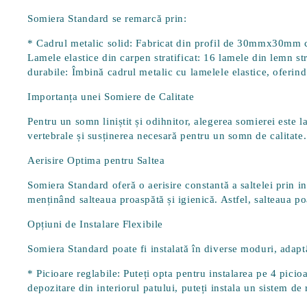
Somiera Standard se remarcă prin:
*
Cadrul metalic solid
: Fabricat din profil de 30mmx30mm cu 
Lamele elastice din carpen stratificat
: 16 lamele din lemn st
durabile
: Îmbină cadrul metalic cu lamelele elastice, oferind 
Importanța unei Somiere de Calitate
Pentru un somn liniștit și odihnitor, alegerea somierei este l
vertebrale și susținerea necesară pentru un somn de calitate.
Aerisire Optima pentru Saltea
Somiera Standard oferă o aerisire constantă a saltelei prin i
menținând salteaua proaspătă și igienică. Astfel, salteaua p
Opțiuni de Instalare Flexibile
Somiera Standard poate fi instalată în diverse moduri, ada
*
Picioare reglabile
: Puteți opta pentru instalarea pe 4 picio
depozitare din interiorul patului, puteți instala un sistem de