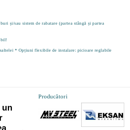
buri și/sau sistem de rabatare (partea stângă și partea
bil!
ltelei * Opțiuni flexibile de instalare: picioare reglabile
Producători
 un
Cateva lucruri pe
r
care le poti face
ea
pentru a maximiza