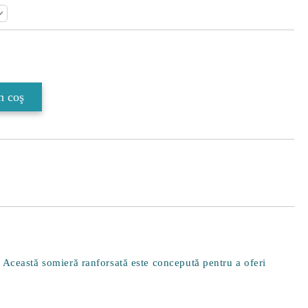
Îmi doresc
. Această somieră ranforsată este concepută pentru a oferi