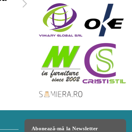
spatiul mic de
acasa
27 Februarie 2019
Abonează-mă la Newsletter