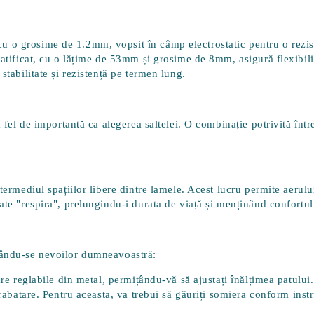
o grosime de 1.2mm, vopsit în câmp electrostatic pentru o rezisten
ratificat, cu o lățime de 53mm și grosime de 8mm, asigură flexibili
stabilitate și rezistență pe termen lung.
a fel de importantă ca alegerea saltelei. O combinație potrivită înt
ntermediul spațiilor libere dintre lamele. Acest lucru permite aerul
oate "respira", prelungindu-i durata de viață și menținând confortu
ptându-se nevoilor dumneavoastră:
are reglabile din metal, permițându-vă să ajustați înălțimea patului
 rabatare. Pentru aceasta, va trebui să găuriți somiera conform inst