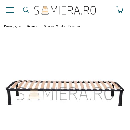
Prima pagină
Somiere
Somiere Metalice Premium