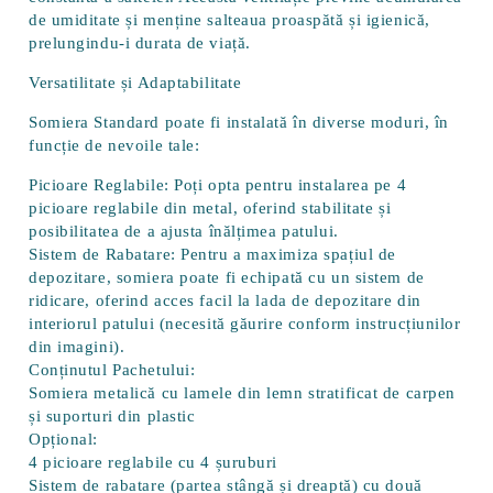
de umiditate și menține salteaua proaspătă și igienică,
prelungindu-i durata de viață.
Versatilitate și Adaptabilitate
Somiera Standard
poate fi instalată în diverse moduri, în
funcție de nevoile tale:
Picioare Reglabile:
Poți opta pentru instalarea pe 4
picioare reglabile din metal, oferind stabilitate și
posibilitatea de a ajusta înălțimea patului.
Sistem de Rabatare:
Pentru a maximiza spațiul de
depozitare, somiera poate fi echipată cu un sistem de
ridicare, oferind acces facil la lada de depozitare din
interiorul patului (necesită găurire conform instrucțiunilor
din imagini).
Conținutul Pachetului:
Somiera metalică cu lamele din lemn stratificat de carpen
și suporturi din plastic
Opțional:
4 picioare reglabile cu 4 șuruburi
Sistem de rabatare (partea stângă și dreaptă) cu două