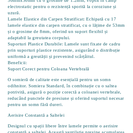
30mmx30mm cu o grosime de 1.2mm, vopsit în câmp
electrostatic pentru o rezistență sporită la coroziune și
uzură.
Lamele Elastice din Carpen Stratificat:
Echipată cu 17
lamele elastice din carpen stratificat, cu o lățime de 53mm
și o grosime de 8mm, oferind un suport flexibil și
adaptabil la greutatea corpului.
Suporturi Plastice Durabile:
Lamele sunt fixate de cadru
prin suporturi plastice rezistente, asigurând o distribuție
uniformă a greutății și prevenind scârțâitul.
Beneficii:
Suport Corect pentru Coloana Vertebrală
O somieră de calitate este esențială pentru un somn
odihnitor.
Somiera Standard
, în combinație cu o saltea
potrivită, asigură o poziție corectă a coloanei vertebrale,
reducând punctele de presiune și oferind suportul necesar
pentru un somn fără dureri.
Aerisire Constantă a Saltelei
Designul cu spații libere între lamele permite o
aerisire
constantă a saltelei
. Această ventilație previne acumularea