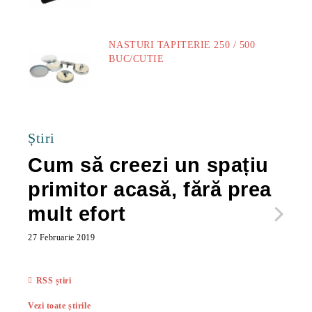
NASTURI TAPITERIE 250 / 500
BUC/CUTIE
40.00Lei
Știri
Cum să creezi un spațiu
Ca
primitor acasă, fără prea
po
mult efort
ma
ac
27 Februarie 2019
27 Feb
RSS știri
Vezi toate știrile