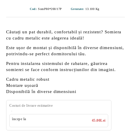
Cod:
SomP80*200/17P
Greutate:
13.100
Kg
Căutați un pat
durabil
,
confortabil
și
rezistent
? Somiera
cu cadru metalic este alegerea ideală!
Este ușor de montat și disponibilă în diverse dimensiuni,
potrivindu-se perfect dormitorului tău.
Pentru instalarea sistemului de rabatare, găurirea
somierei se face conform instrucțiunilor din imagini.
Cadru metalic robust
Montare ușoară
Disponibilă în diverse dimensiuni
Costuri de livrare estimative
începe la
45.00Lei