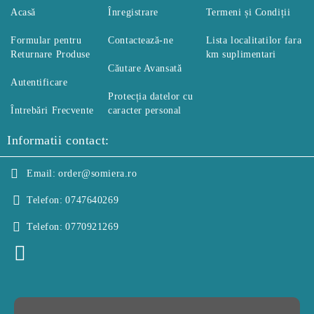
Acasă
Înregistrare
Termeni și Condiții
Formular pentru
Contactează-ne
Lista localitatilor fara
Returnare Produse
km suplimentari
Căutare Avansată
Autentificare
Protecția datelor cu
Întrebări Frecvente
caracter personal
Informatii contact:
Email:
order@somiera.ro
Telefon:
0747640269
Telefon:
0770921269