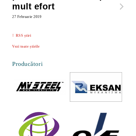
mult efort
ma
ac
27 Februarie 2019
27 Feb
RSS știri
Vezi toate știrile
Producători