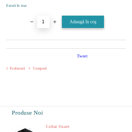
Îmi doresc
Există în stoc
Tweet
Evaluează
Compară
Produse Noi
Coltar fixare