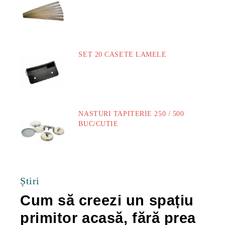
73.00Lei
SET 20 CASETE LAMELE
14.00Lei
NASTURI TAPITERIE 250 / 500
BUC/CUTIE
40.00Lei
Știri
Cum să creezi un spațiu
Ca
primitor acasă, fără prea
po