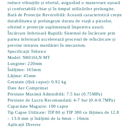
reduce vibrațiile și efortul, asigurând o manevrare ușoară
și confortabilă chiar și în timpul utilizărilor prelungite.
Bară de Protecție Reversibilă:
Această caracteristică crește
durabilitatea și prelungește durata de viață a pieselor,
oferind o protecție suplimentară împotriva uzurii.
Încărcare Inferioară Rapidă:
Sistemul de încărcare prin
partea inferioară accelerează procesul de reîncărcare și
previne intrarea murdăriei în mecanism.
Specificații Tehnice
Model:
N8016LN MT
Lungime:
220mm
Înălțime:
165mm
Lățime:
45mm
Greutate (fără capse):
0.92 kg
Date Aer Comprimat
Presiune Maximă Admisibilă:
7.5 bar (0.75MPa)
Presiune de Lucru Recomandată:
4-7 bar (0.4-0.7MPa)
Capacitate Magazie:
100 capse
Tip Capse Utilizate:
TIP 80 și TIP 380 cu lățimea de 12.8
– 13.0 mm și înălțimi de la 6mm – 16mm
Aplicații Diverse