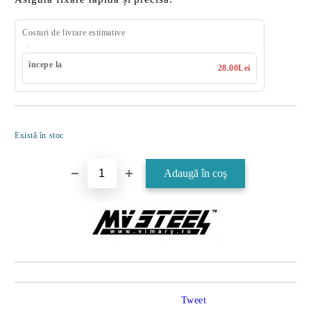
Costuri de livrare estimative
începe la
28.00Lei
Îmi doresc
Există în stoc
Tweet