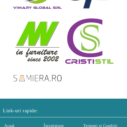
Link-uri rapide:
Acasă
Înregistrare
Termeni și Condiții