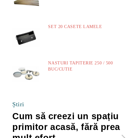
SET 20 CASETE LAMELE
14.00Lei
NASTURI TAPITERIE 250 / 500
BUC/CUTIE
40.00Lei
Știri
Cum să creezi un spațiu
Ca
primitor acasă, fără prea
po
mult efort
ma