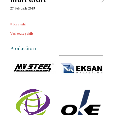
ac
27 Februarie 2019
27 Feb
RSS știri
Vezi toate știrile
Producători