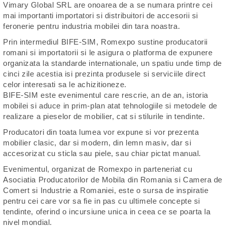
Vimary Global SRL are onoarea de a se numara printre cei
mai importanti importatori si distribuitori de accesorii si
feronerie pentru industria mobilei din tara noastra.
Prin intermediul BIFE-SIM, Romexpo sustine producatorii
romani si importatorii si le asigura o platforma de expunere
organizata la standarde internationale, un spatiu unde timp de
cinci zile acestia isi prezinta produsele si serviciile direct
celor interesati sa le achizitioneze.
BIFE-SIM este evenimentul care rescrie, an de an, istoria
mobilei si aduce in prim-plan atat tehnologiile si metodele de
realizare a pieselor de mobilier, cat si stilurile in tendinte.
Producatori din toata lumea vor expune si vor prezenta
mobilier clasic, dar si modern, din lemn masiv, dar si
accesorizat cu sticla sau piele, sau chiar pictat manual.
Evenimentul, organizat de Romexpo in parteneriat cu
Asociatia Producatorilor de Mobila din Romania si Camera de
Comert si Industrie a Romaniei, este o sursa de inspiratie
pentru cei care vor sa fie in pas cu ultimele concepte si
tendinte, oferind o incursiune unica in ceea ce se poarta la
nivel mondial.