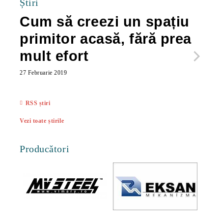
Știri
Cum să creezi un spațiu
Ca
primitor acasă, fără prea
po
mult efort
ma
ac
27 Februarie 2019
27 Feb
RSS știri
Vezi toate știrile
Producători