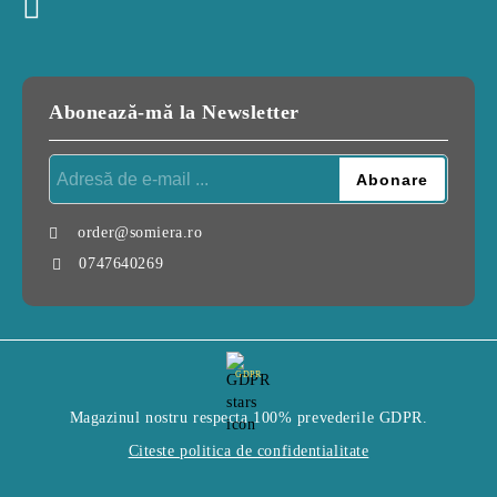
Abonează-mă la Newsletter
order@somiera.ro
0747640269
GDPR
Magazinul nostru respecta 100% prevederile GDPR.
Citeste politica de confidentialitate