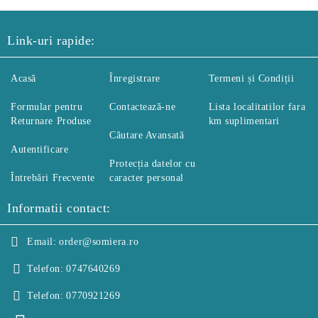
Link-uri rapide:
Acasă
Înregistrare
Termeni și Condiții
Formular pentru
Contactează-ne
Lista localitatilor fara
Returnare Produse
km suplimentari
Căutare Avansată
Autentificare
Protecția datelor cu
Întrebări Frecvente
caracter personal
Informatii contact:
Email:
order@somiera.ro
Telefon:
0747640269
Telefon:
0770921269