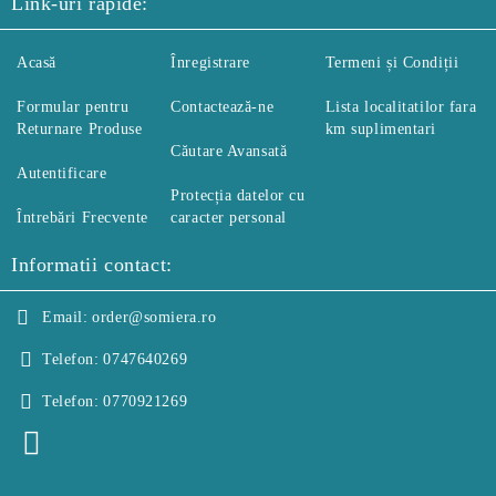
Link-uri rapide:
Acasă
Înregistrare
Termeni și Condiții
Formular pentru
Contactează-ne
Lista localitatilor fara
Returnare Produse
km suplimentari
Căutare Avansată
Autentificare
Protecția datelor cu
Întrebări Frecvente
caracter personal
Informatii contact:
Email:
order@somiera.ro
Telefon:
0747640269
Telefon:
0770921269