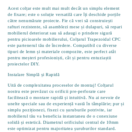
Acest colțar este mult mai mult decât un simplu element
de fixare; este o soluție versatilă care îți deschide porțile
către nenumărate proiecte. Fie că vrei să construiești
rafturi rezistente, să asamblezi mese și dulapuri, să repari
mobilierul deteriorat sau să adaugi o prindere sigură
pentru picioarele mobilierului, Colțarul Trapezoidal CPC
este partenerul tău de încredere. Compatibil cu diverse
tipuri de lemn și materiale compozite, este perfect atât
pentru meșteri profesioniști, cât și pentru entuziaștii
proiectelor DIY.
Instalare Simplă și Rapidă
Uită de complexitatea proceselor de montaj! Colțarul
nostru este prevăzut cu
orificii pre-perforate
care
facilitează o montare rapidă și intuitivă. Nu ai nevoie de
unelte speciale sau de experiență vastă în tâmplărie; pur și
simplu poziționezi, fixezi cu șuruburile potrivite, iar
mobilierul tău va beneficia instantaneu de o conexiune
solidă și estetică. Diametrul orificiului central de
10mm
este optimizat pentru majoritatea șuruburilor standard.