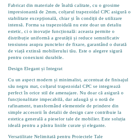
Fabricat din materiale de înaltă calitate, cu o
grosime
impresionantă de 2mm
, colțarul trapezoidal CPC asigură o
stabilitate excepțională, chiar și în condiții de utilizare
intensă. Forma sa trapezoidală nu este doar un detaliu
estetic, ci o inovație funcțională: aceasta permite o
distribuție uniformă a greutății și reduce semnificativ
tensiunea asupra punctelor de fixare, garantând o durată
de viață extinsă mobilierului tău. Este o alegere sigură
pentru conexiuni durabile.
Design Elegant și Integrat
Cu un aspect modern și minimalist, accentuat de finisajul
său negru mat, colțarul trapezoidal CPC se integrează
perfect în orice stil de amenajare. Nu doar că asigură o
funcționalitate impecabilă, dar adaugă și o notă de
rafinament, transformând elementele de prindere din
simple accesorii în detalii de design care contribuie la
estetica generală a pieselor tale de mobilier. Este soluția
ideală pentru a păstra liniile curate și elegante.
Versatilitate Nelimitată pentru Proiectele Tale