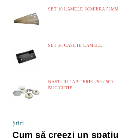
SET 10 LAMELE SOMIERA 53MM
73.00Lei
SET 20 CASETE LAMELE
14.00Lei
NASTURI TAPITERIE 250 / 500
BUC/CUTIE
40.00Lei
Știri
Cum să creezi un spațiu
Ca