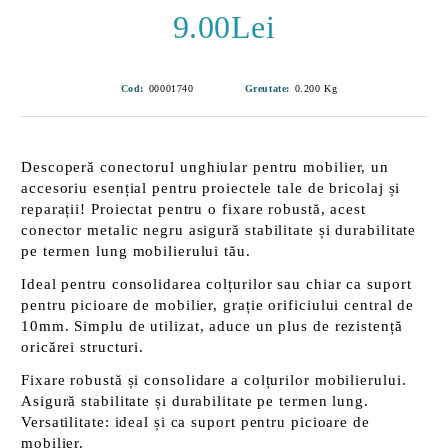
9.00Lei
Cod:
00001740
Greutate:
0.200
Kg
Descoperă
conectorul unghiular
pentru mobilier, un
accesoriu esențial pentru proiectele tale de bricolaj și
reparații! Proiectat pentru o
fixare robustă
, acest
conector metalic negru asigură
stabilitate și durabilitate
pe termen lung mobilierului tău.
Ideal pentru
consolidarea colțurilor
sau chiar ca
suport
pentru picioare de mobilier
, grație orificiului central de
10mm. Simplu de utilizat, aduce un plus de rezistență
oricărei structuri.
Fixare robustă
și
consolidare
a colțurilor mobilierului.
Asigură
stabilitate
și
durabilitate
pe termen lung.
Versatilitate: ideal și ca
suport pentru picioare de
mobilier
.