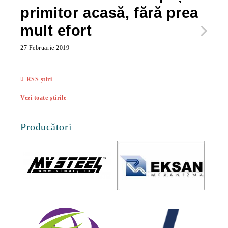
primitor acasă, fără prea
po
mult efort
ma
ac
27 Februarie 2019
27 Feb
RSS știri
Vezi toate știrile
Producători