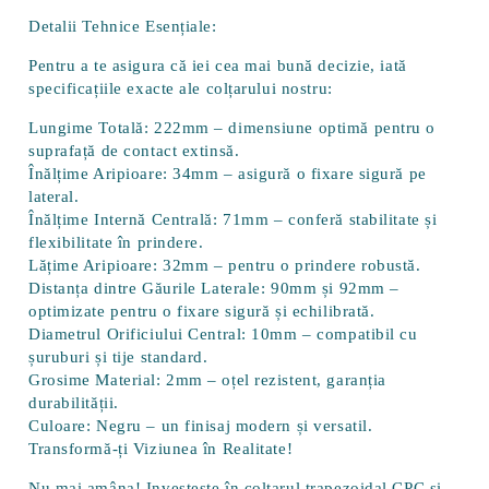
Detalii Tehnice Esențiale:
Pentru a te asigura că iei cea mai bună decizie, iată
specificațiile exacte ale colțarului nostru:
Lungime Totală:
222mm – dimensiune optimă pentru o
suprafață de contact extinsă.
Înălțime Aripioare:
34mm – asigură o fixare sigură pe
lateral.
Înălțime Internă Centrală:
71mm – conferă stabilitate și
flexibilitate în prindere.
Lățime Aripioare:
32mm – pentru o prindere robustă.
Distanța dintre Găurile Laterale:
90mm și 92mm –
optimizate pentru o fixare sigură și echilibrată.
Diametrul Orificiului Central:
10mm – compatibil cu
șuruburi și tije standard.
Grosime Material:
2mm – oțel rezistent, garanția
durabilității.
Culoare:
Negru – un finisaj modern și versatil.
Transformă-ți Viziunea în Realitate!
Nu mai amâna! Investește în colțarul trapezoidal CPC și