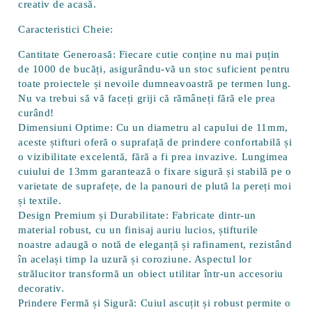
creativ de acasă.
Caracteristici Cheie:
Cantitate Generoasă:
Fiecare cutie conține nu mai puțin
de
1000 de bucăți
, asigurându-vă un stoc suficient pentru
toate proiectele și nevoile dumneavoastră pe termen lung.
Nu va trebui să vă faceți griji că rămâneți fără ele prea
curând!
Dimensiuni Optime:
Cu un
diametru al capului de 11mm
,
aceste știfturi oferă o suprafață de prindere confortabilă și
o vizibilitate excelentă, fără a fi prea invazive.
Lungimea
cuiului de 13mm
garantează o fixare sigură și stabilă pe o
varietate de suprafețe, de la panouri de plută la pereți moi
și textile.
Design Premium și Durabilitate:
Fabricate dintr-un
material robust, cu un finisaj auriu lucios, știfturile
noastre adaugă o notă de eleganță și rafinament, rezistând
în același timp la uzură și coroziune. Aspectul lor
strălucitor transformă un obiect utilitar într-un accesoriu
decorativ.
Prindere Fermă și Sigură:
Cuiul ascuțit și robust permite o