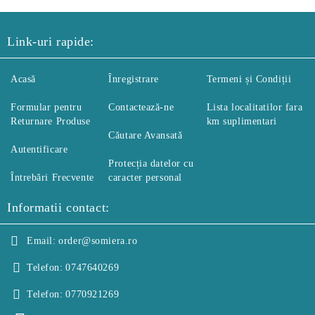
Link-uri rapide:
Acasă
Înregistrare
Termeni și Condiții
Formular pentru
Contactează-ne
Lista localitatilor fara
Returnare Produse
km suplimentari
Căutare Avansată
Autentificare
Protecția datelor cu
Întrebări Frecvente
caracter personal
Informatii contact:
Email:
order@somiera.ro
Telefon:
0747640269
Telefon:
0770921269