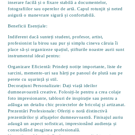
inserare facilă și o fixare stabilă a documentelor,
fotografiilor sau operelor de artă. Capul rotunjit și neted
asigură o manevrare sigură și confortabilă.
Beneficii Esențiale:
Indiferent dacă sunteți student, profesor, artist,
profesionist la birou sau pur și simplu cineva căruia îi
place să-și organizeze spațiul, știfturile noastre aurii sunt
instrumentul ideal pentru:
Organizare Eficientă:
Prindeți notițe importante, liste de
sarcini, memento-uri sau hărți pe panoul de plută sau pe
perete cu ușurință și stil.
Decorațiuni Personalizate:
Dați viață ideilor
dumneavoastră creative. Folosiți-le pentru a crea colaje
foto impresionante, tablouri de inspirație sau pentru a
adăuga un detaliu chic proiectelor de bricolaj și artizanat.
Prezentări Profesionale:
Oferiți o notă distinctivă
prezentărilor și afișajelor dumneavoastră. Finisajul auriu
adaugă un aspect sofisticat, impresionând audiența și
consolidând imaginea profesională.