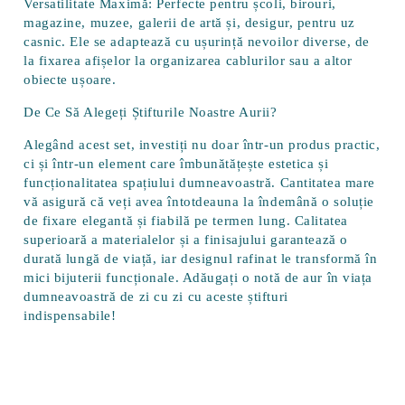
Versatilitate Maximă:
Perfecte pentru școli, birouri,
magazine, muzee, galerii de artă și, desigur, pentru uz
casnic. Ele se adaptează cu ușurință nevoilor diverse, de
la fixarea afișelor la organizarea cablurilor sau a altor
obiecte ușoare.
De Ce Să Alegeți Știfturile Noastre Aurii?
Alegând acest set, investiți nu doar într-un produs practic,
ci și într-un element care îmbunătățește estetica și
funcționalitatea spațiului dumneavoastră.
Cantitatea mare
vă asigură că veți avea întotdeauna la îndemână o soluție
de fixare elegantă și fiabilă pe termen lung.
Calitatea
superioară
a materialelor și a finisajului garantează o
durată lungă de viață, iar
designul rafinat
le transformă în
mici bijuterii funcționale. Adăugați o notă de aur în viața
dumneavoastră de zi cu zi cu aceste știfturi
indispensabile!