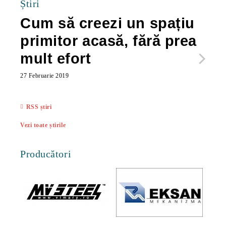
Știri
Cum să creezi un spațiu
Ca
primitor acasă, fără prea
po
mult efort
ma
ac
27 Februarie 2019
27 Feb
RSS știri
Vezi toate știrile
Producători